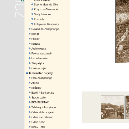
Spór o Morskie Oko
Krzyż na Giewoncie
Ślady lotnicze
Kościoły
Kolejka na Kasprowy
Dojazd do Zakopanego
Klimat
Folklor
Kultura
Architektura
Powiat tatrzanski
Urzad miasta
Statystyka
Galeria zdjec
Informator turysty
Plan Zakopanego
Apteki
Kościoły
Banki / Bankomaty
Stacje paliw
PKS/BUS/TAXI
Telefony / Instytucje
Gdzie dobrze zjeść
Gdzie się zabawić
Gdzie spać
Kino / Teatr