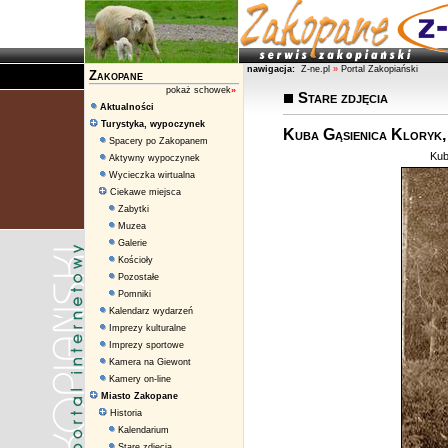
nawigacja:
Z-ne.pl
»
Portal Zakopiański
Zakopane
pokaż schowek
»
Stare zdjęcia
Aktualności
Turystyka, wypoczynek
Kuba Gąsienica Kloryk,
Spacery po Zakopanem
Kub
Aktywny wypoczynek
Wycieczka wirtualna
Ciekawe miejsca
Zabytki
Muzea
Galerie
Kościoły
Pozostałe
Pomniki
Kalendarz wydarzeń
Imprezy kulturalne
Imprezy sportowe
Kamera na Giewont
Kamery on-line
Miasto Zakopane
Historia
Kalendarium
Stare zdjęcia