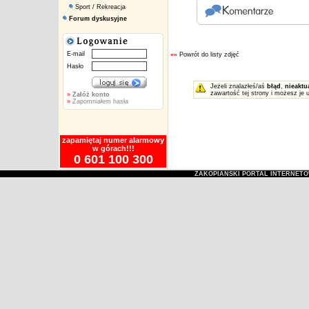
Sport / Rekreacja
Forum dyskusyjne
E-mail
««
Powrót do listy zdjęć
Hasło
Jeżeli znalazłeś/aś
błąd
,
nieaktu
zawartość tej strony i możesz je 
»
Załóż konto
»
Zapomniałem hasła
zapamiętaj numer alarmowy
w górach!!!
0 601 100 300
ZAKOPIAŃSKI PORTAL INTERNET