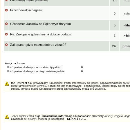
16
fum
Przechowalnia bagażu
5
asi
Grobowiec Janików na Pęksowyn Brzysku
5
~Ma
Re. Zakopane gdzie można dobrze podupić
1
~Mł
Zakopane-gdzie mozna dobrze zjesc??
248
pmar
Posty na forum
Ilość postów dodanych w ostatnim tygodniu:
0
Ilość postów dodanych w ciągu ostatniego dnia:
0
MATinternet s.c.
prowadzący Zakopiański Portal Internetowy nie ponosi odpowiedzialności za t
przez użytkowników Serwisu. Forum nie jest moderowane - cenzurowane, jednak posty nie na tem
trzecie, łamiące prawo lub zgłoszone przez użytkowników mogą być usunięte.
Jeżeli znalazłeś/aś
błąd
,
nieaktualną informację
lub
posiadasz materiały
(teksty, zdjęcia, nagr
zawartość tej strony i możesz je udostępnić -
KLIKNIJ TU »»