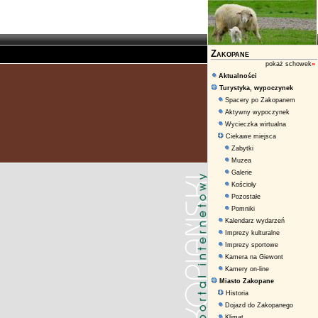
Zakopane
pokaż schowek
»
Aktualności
Turystyka, wypoczynek
Spacery po Zakopanem
Aktywny wypoczynek
Wycieczka wirtualna
Ciekawe miejsca
Zabytki
Muzea
Galerie
Kościoły
Pozostałe
Pomniki
Kalendarz wydarzeń
Imprezy kulturalne
Imprezy sportowe
Kamera na Giewont
Kamery on-line
Miasto Zakopane
Historia
Dojazd do Zakopanego
Klimat