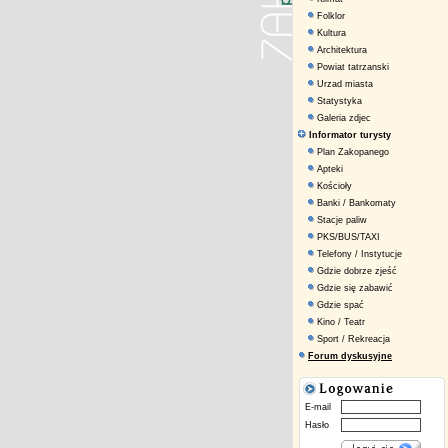
Folklor
Kultura
Architektura
Powiat tatrzanski
Urzad miasta
Statystyka
Galeria zdjec
Informator turysty
Plan Zakopanego
Apteki
Kościoły
Banki / Bankomaty
Stacje paliw
PKS/BUS/TAXI
Telefony / Instytucje
Gdzie dobrze zjeść
Gdzie się zabawić
Gdzie spać
Kino / Teatr
Sport / Rekreacja
Forum dyskusyjne
E-mail
Hasło