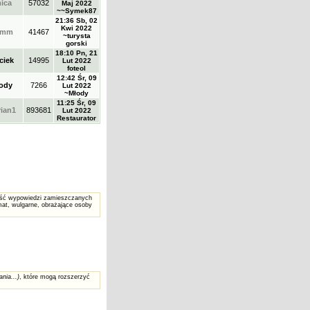
ica
57032
Maj 2022
~~Symek87
21:36 Sb, 02
Kwi 2022
amm
41467
~turysta
gorski
18:10 Pn, 21
ciek
14995
Lut 2022
foteol
12:42 Śr, 09
ody
7266
Lut 2022
~Młody
11:25 Śr, 09
ian1
893681
Lut 2022
Restaurator
reść wypowiedzi zamieszczanych
at, wulgarne, obrażające osoby
ania...)
, które mogą rozszerzyć