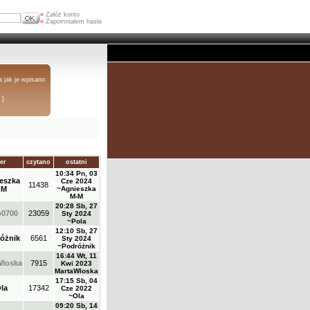
»
Załóż konto
»
Zapomniałem hasła
a jak je wpisano
 ]
er
czytano
ostatni
10:34 Pn, 03
eszka
Cze 2024
11438
-M
~Agnieszka
M-M
20:28 Sb, 27
o0700
23059
Sty 2024
~Pola
12:10 Sb, 27
óżnik
6561
Sty 2024
~Podróżnik
16:44 Wt, 11
Wloska
7915
Kwi 2023
MartaWloska
17:15 Sb, 04
la
17342
Cze 2022
~Ola
09:20 Sb, 14