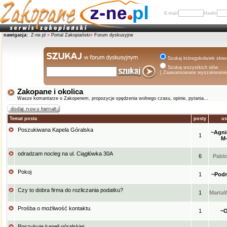
E-mail
Hasło
nawigacja:
Z-ne.pl
»
Portal Zakopiański
»
Forum dyskusyjne
Szukaj któregokolwiek słow
Szukaj wszystkich słów
[ Zaawansowane wyszukiwanie
Zakopane i okolica
Wasze komantarze o Zakopenem, propozycje spędzenia wolnego czasu, opinie, pytania...
Temat posta
posty
us
Poszukiwana Kapela Góralska
~Agni
1
M
odradzam nocleg na ul. Ciągłówka 30A
6
Pabl
Pokoj
1
~Podr
Czy to dobra firma do rozliczania podatku?
1
Marta
Prośba o możliwość kontaktu.
1
~O
Poszukuję kapeli góralskiej