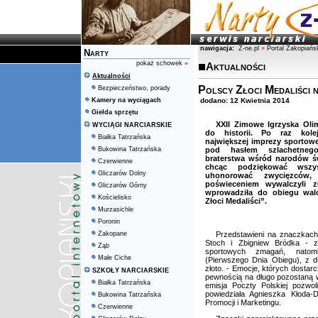
nawigacja:
Z-ne.pl
»
Portal Zakopiańs
Narty
pokaż schowek
»
Aktualności
Aktualności
Polscy Złoci Medaliści 
Bezpieczeństwo, porady
Kamery na wyciągach
dodano: 12 Kwietnia 2014
Giełda sprzętu
XXII Zimowe Igrzyska Olim
WYCIĄGI NARCIARSKIE
do historii. Po raz kole
Białka Tatrzańska
największej imprezy sportowe
Bukowina Tatrzańska
pod hasłem szlachetneg
braterstwa wśród narodów św
Czerwienne
chcąc podziękować wszys
Gliczarów Dolny
uhonorować zwycięzców
poświeceniem wywalczyli z
Gliczarów Górny
wprowadziła do obiegu walor
Kościelisko
Złoci Medaliści”.
Murzasichle
Poronin
Zakopane
Przedstawieni na znaczkach
Stoch i Zbigniew Bródka - z
Ząb
sportowych zmagań, nato
Małe Ciche
(Pierwszego Dnia Obiegu), z d
złoto. - Emocje, których dostarc
SZKOŁY NARCIARSKIE
pewnością na długo pozostaną 
Białka Tatrzańska
emisja Poczty Polskiej pozwol
powiedziała Agnieszka Kłoda-D
Bukowina Tatrzańska
Promocji i Marketingu.
Czerwienne