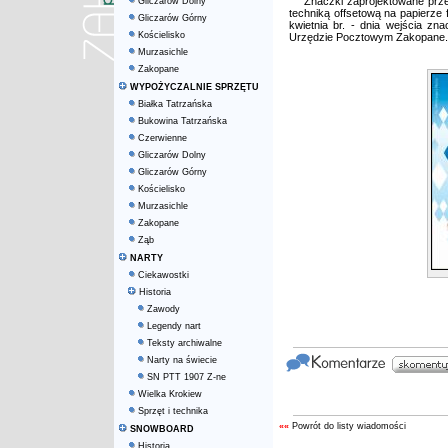
Znaczki zaprojektowane prz
Gliczarów Dolny
techniką offsetową na papierze
Gliczarów Górny
kwietnia br. - dnia wejścia 
Kościelisko
Urzędzie Pocztowym Zakopane.
Murzasichle
Zakopane
WYPOŻYCZALNIE SPRZĘTU
Białka Tatrzańska
Bukowina Tatrzańska
Czerwienne
Gliczarów Dolny
Gliczarów Górny
Kościelisko
Murzasichle
Zakopane
Ząb
NARTY
Ciekawostki
Historia
Zawody
Legendy nart
Teksty archiwalne
Narty na świecie
SN PTT 1907 Z-ne
Wielka Krokiew
Sprzęt i technika
««
Powrót do listy wiadomości
SNOWBOARD
Historia