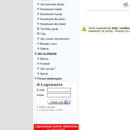
Jak powstaje deska
Snowboard miękki
Snowboard twardy
Snowboard dla dzieci
Snowboard dla kobiet
Jeżeli znalazłeś/aś
błąd
,
nieaktu
Technika jazdy
zawartość tej strony i możesz je 
Triki
Jak zostać instruktorem
Boarder cross
Galeria
SKI-ALPINIZM
Skitury
Freeride
Jak zacząć?
Sprzęt
Forum dyskusyjne
E-mail
Hasło
»
Załóż konto
»
Zapomniałem hasła
zapamiętaj numer alarmowy
w górach!!!