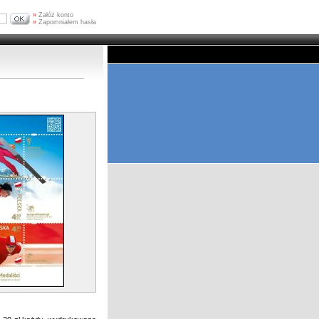
»
Załóż konto
»
Zapomniałem hasła