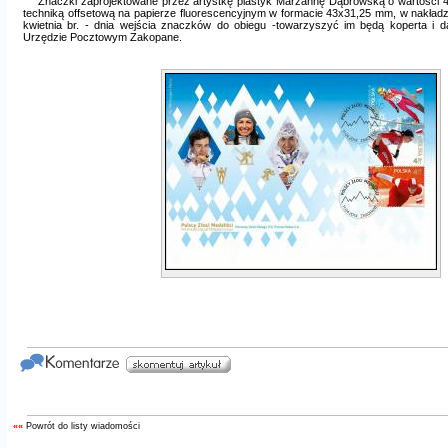
Znaczki zaprojektowane przez artystkę plastyk Marzannę Dąbrowską o wartości 
techniką offsetową na papierze fluorescencyjnym w formacie 43x31,25 mm, w nakładz
kwietnia br. - dnia wejścia znaczków do obiegu -towarzyszyć im będą koperta i
Urzędzie Pocztowym Zakopane.
««
Powrót do listy wiadomości