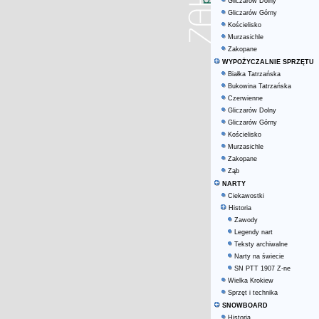
Gliczarów Dolny
Gliczarów Górny
Kościelisko
Murzasichle
Zakopane
WYPOŻYCZALNIE SPRZĘTU
Białka Tatrzańska
Bukowina Tatrzańska
Czerwienne
Gliczarów Dolny
Gliczarów Górny
Kościelisko
Murzasichle
Zakopane
Ząb
NARTY
Ciekawostki
Historia
Zawody
Legendy nart
Teksty archiwalne
Narty na świecie
SN PTT 1907 Z-ne
Wielka Krokiew
Sprzęt i technika
SNOWBOARD
Historia