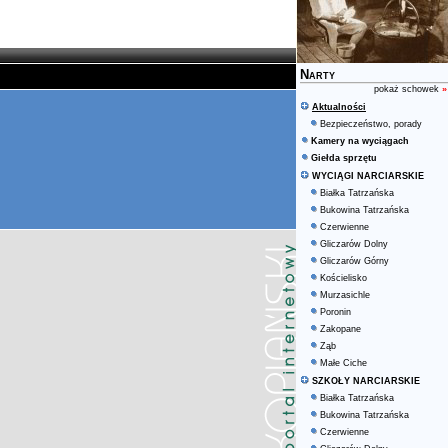
Narty
pokaż schowek
»
Aktualności
Bezpieczeństwo, porady
Kamery na wyciągach
Giełda sprzętu
WYCIĄGI NARCIARSKIE
Białka Tatrzańska
Bukowina Tatrzańska
Czerwienne
Gliczarów Dolny
Gliczarów Górny
Kościelisko
Murzasichle
Poronin
Zakopane
Ząb
Małe Ciche
SZKOŁY NARCIARSKIE
Białka Tatrzańska
Bukowina Tatrzańska
Czerwienne