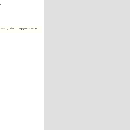
9
ania...)
, które mogą rozszerzyć