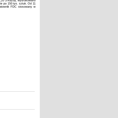
4,20 zł każdy, wydrukowano
ie po 150 tys. sztuk. Od 11
 datownik FDC stosowany w