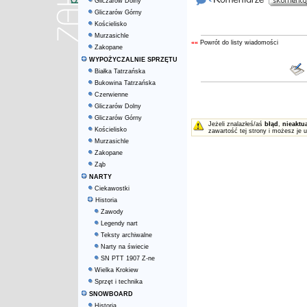
Gliczarów Dolny
Gliczarów Górny
Kościelisko
Murzasichle
««
Powrót do listy wiadomości
Zakopane
WYPOŻYCZALNIE SPRZĘTU
Białka Tatrzańska
Bukowina Tatrzańska
Czerwienne
Gliczarów Dolny
Gliczarów Górny
Jeżeli znalazłeś/aś
błąd
,
nieaktu
Kościelisko
zawartość tej strony i możesz je 
Murzasichle
Zakopane
Ząb
NARTY
Ciekawostki
Historia
Zawody
Legendy nart
Teksty archiwalne
Narty na świecie
SN PTT 1907 Z-ne
Wielka Krokiew
Sprzęt i technika
SNOWBOARD
Historia