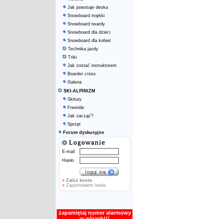
Jak powstaje deska
Snowboard miękki
Snowboard twardy
Snowboard dla dzieci
Snowboard dla kobiet
Technika jazdy
Triki
Jak zostać instruktorem
Boarder cross
Galeria
SKI-ALPINIZM
Skitury
Freeride
Jak zacząć?
Sprzęt
Forum dyskusyjne
E-mail
Hasło
»
Załóż konto
»
Zapomniałem hasła
zapamiętaj numer alarmowy
w górach!!!