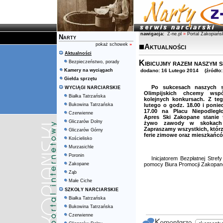
nawigacja:
Z-ne.pl
»
Portal Zakopiańs
Narty
pokaż schowek
»
Aktualności
Aktualności
Kibicujmy razem naszym 
Bezpieczeństwo, porady
Kamery na wyciągach
dodano: 16 Lutego 2014 (źródło
Giełda sprzętu
Po sukcesach naszych s
WYCIĄGI NARCIARSKIE
Olimpijskich chcemy wsp
Białka Tatrzańska
kolejnych konkursach. Z t
Bukowina Tatrzańska
lutego o godz. 18.00 i ponie
17.00 na Placu Niepodległ
Czerwienne
Apres Ski Zakopane stanie 
Gliczarów Dolny
żywo zawody w skokach n
Zapraszamy wszystkich, któ
Gliczarów Górny
ferie zimowe oraz mieszkańcó
Kościelisko
Murzasichle
Poronin
Inicjatorem Bezpłatnej Str
Zakopane
pomocy Biura Promocji Zakopan
Ząb
Małe Ciche
SZKOŁY NARCIARSKIE
Białka Tatrzańska
Bukowina Tatrzańska
Czerwienne