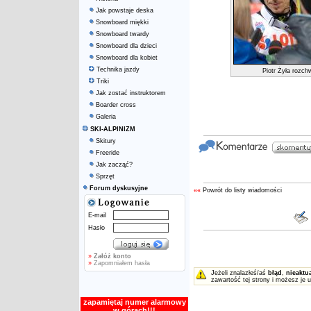
Jak powstaje deska
Snowboard miękki
Snowboard twardy
Snowboard dla dzieci
Snowboard dla kobiet
Technika jazdy
Piotr Żyła rozch
Triki
Jak zostać instruktorem
Boarder cross
Galeria
SKI-ALPINIZM
Skitury
Freeride
Jak zacząć?
Sprzęt
Forum dyskusyjne
««
Powrót do listy wiadomości
E-mail
Hasło
»
Załóż konto
»
Zapomniałem hasła
Jeżeli znalazłeś/aś
błąd
,
nieaktu
zawartość tej strony i możesz je 
zapamiętaj numer alarmowy
w górach!!!