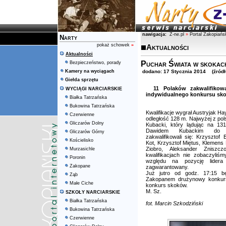
nawigacja:
Z-ne.pl
»
Portal Zakopiańs
Narty
pokaż schowek
»
Aktualności
Aktualności
Puchar Świata w skokach
Bezpieczeństwo, porady
Kamery na wyciągach
dodano: 17 Stycznia 2014 (źródł
Giełda sprzętu
11 Polaków zakwalifikow
WYCIĄGI NARCIARSKIE
indywidualnego konkursu sk
Białka Tatrzańska
Bukowina Tatrzańska
Kwalifikacje wygrał Austryjak H
Czerwienne
odległość 128 m. Najwyżej z pols
Gliczarów Dolny
Kubacki, który lądując na 13
Dawidem Kubackim do ni
Gliczarów Górny
zakwalifikowali się: Krzysztof 
Kościelisko
Kot, Krzysztof Miętus, Klemens
Ziobro, Aleksander Zniszc
Murzasichle
kwalifikacjach nie zobaczyliś
Poronin
względu na pozycję lider
Zakopane
zagwarantowany.
Już jutro od godz. 17:15 b
Ząb
Zakopanem drużynowy konkurs 
Małe Ciche
konkurs skoków.
M. Sz.
SZKOŁY NARCIARSKIE
Białka Tatrzańska
fot. Marcin Szkodziński
Bukowina Tatrzańska
Czerwienne