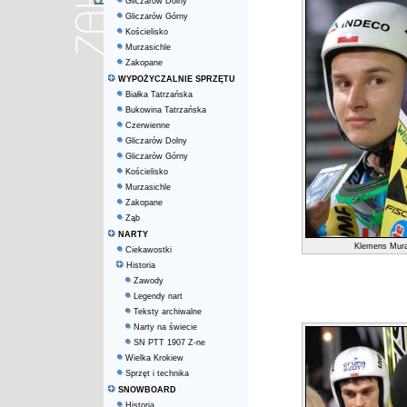
Gliczarów Dolny
Gliczarów Górny
Kościelisko
Murzasichle
Zakopane
WYPOŻYCZALNIE SPRZĘTU
Białka Tatrzańska
Bukowina Tatrzańska
Czerwienne
Gliczarów Dolny
Gliczarów Górny
Kościelisko
Murzasichle
Zakopane
Ząb
NARTY
Klemens Mur
Ciekawostki
Historia
Zawody
Legendy nart
Teksty archiwalne
Narty na świecie
SN PTT 1907 Z-ne
Wielka Krokiew
Sprzęt i technika
SNOWBOARD
Historia