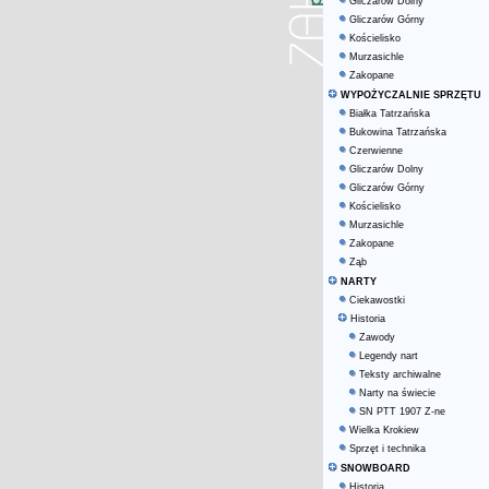
Gliczarów Dolny
Gliczarów Górny
Kościelisko
Murzasichle
Zakopane
WYPOŻYCZALNIE SPRZĘTU
Białka Tatrzańska
Bukowina Tatrzańska
Czerwienne
Gliczarów Dolny
Gliczarów Górny
Kościelisko
Murzasichle
Zakopane
Ząb
NARTY
Ciekawostki
Historia
Zawody
Legendy nart
Teksty archiwalne
Narty na świecie
SN PTT 1907 Z-ne
Wielka Krokiew
Sprzęt i technika
SNOWBOARD
Historia