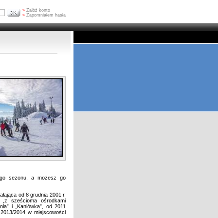
»
Załóż konto
»
Zapomniałem hasła
kiego sezonu, a możesz go
ałająca od 8 grudnia 2001 r.
,z sześcioma ośrod­kami
nia” i „Kaniówka”, od 2011
2013/2014 w miejscowości