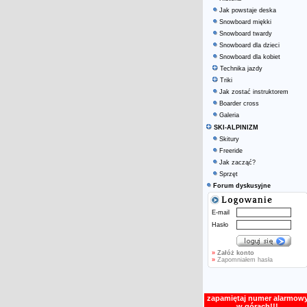
Jak powstaje deska
Snowboard miękki
Snowboard twardy
Snowboard dla dzieci
Snowboard dla kobiet
Technika jazdy
Triki
Jak zostać instruktorem
Boarder cross
Galeria
SKI-ALPINIZM
Skitury
Freeride
Jak zacząć?
Sprzęt
Forum dyskusyjne
E-mail
Hasło
»
Załóż konto
»
Zapomniałem hasła
zapamiętaj numer alarmow
w górach!!!