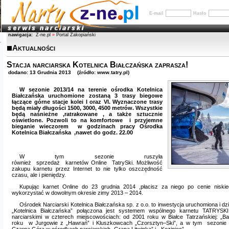
E-mail
Hasło
nawigacja:
Z-ne.pl
»
Portal Zakopiański
Aktualności
Stacja narciarska Kotelnica Białczańska zaprasza!
dodano: 13 Grudnia 2013 (źródło: www.tatry.pl)
W sezonie 2013/14 na terenie ośrodka Kotelnica
Białczańska uruchomione zostaną 3 trasy biegowe
łączące górne stacje kolei I oraz VI. Wyznaczone trasy
będą miały długości 1500, 3000, 4500 metrów. Wszystkie
będą naśnieżne ,ratrakowane , a także sztucznie
oświetlone. Pozwoli to na komfortowe i przyjemne
bieganie wieczorem w godzinach pracy Ośrodka
Kotelnica Białczańska ,nawet do godz. 22.00
W tym sezonie ruszyła
również sprzedaż karnetów
Online TatrySki
. Możliwość
zakupu karnetu przez Internet to nie tylko oszczędność
czasu, ale i pieniędzy.
Kupu­jąc karnet Online do 23 grudnia 2014 ,płacisz za niego po cenie nis
wykorzystać w dowolnym okresie zimy 2013 – 2014.
Ośrodek Narciarski Kotelnica Białczańska sp. z o.o. to inwestycja uruchomiona i dzi
„
Kotelnica Białczańska
” połączona jest sys­temem wspólnego karnetu
TATRYSKI
narciarskimi w czterech miejscowościach: od 2001 roku w Białce Tatrzańskiej: „Ba
roku w Jurgowie z „Hawrań” i Kluszkowcach „Czorsztyn–Ski”, a w tym sezonie 