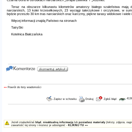
Czarna Góra w ośrodkach narciarskich „Grapa Litwinka” i „Koziniec”
Teraz na obszarze kilkunastu kilome­trów amatorzy białego szaleństwa maj
narciarskich, 13 kolei krzesełkowych, 23 wyciągi talerzykowe i orczykowe, w sumi
będzie przeszło 30 km tras narciarskich oraz karczmy, piękne tarasy widokowe i wiele i
Więcej informacji znajdą Państwo na stronach
TatrySki
Kotelnica Białczańska
««
Powrót do listy wiadomości
413
Zapisz w schowku
Drukuj
Zgłoś błąd
Jeżeli znalazłeś/aś
błąd
,
nieaktualną informację
lub
posiadasz materiały
(teksty, zdjęcia, nagr
zawartość tej strony i możesz je udostępnić -
KLIKNIJ TU »»