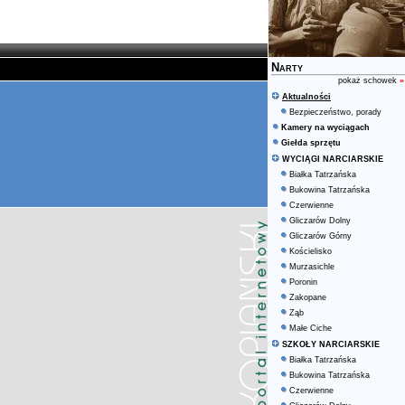
Narty
pokaż schowek
»
Aktualności
Bezpieczeństwo, porady
Kamery na wyciągach
Giełda sprzętu
WYCIĄGI NARCIARSKIE
Białka Tatrzańska
Bukowina Tatrzańska
Czerwienne
Gliczarów Dolny
Gliczarów Górny
Kościelisko
Murzasichle
Poronin
Zakopane
Ząb
Małe Ciche
SZKOŁY NARCIARSKIE
Białka Tatrzańska
Bukowina Tatrzańska
Czerwienne