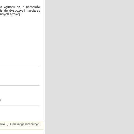
ą do wyboru aż 7 ośrodków
e do dyspozy­cji narciarzy
nnych atrakcji.
6
ania...)
, które mogą rozszerzyć