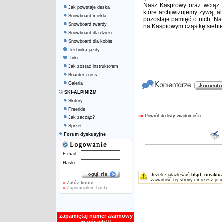
Nasz Kasprowy oraz wciąż t
Jak powstaje deska
które archiwizujemy żywą, al
Snowboard miękki
pozostaje pamięć o nich. Na
Snowboard twardy
na Kasprowym cząstkę siebie
Snowboard dla dzieci
Snowboard dla kobiet
Technika jazdy
Triki
Jak zostać instruktorem
Boarder cross
Galeria
SKI-ALPINIZM
Skitury
Freeride
««
Powrót do listy wiadomości
Jak zacząć?
Sprzęt
Forum dyskusyjne
E-mail
Hasło
Jeżeli znalazłeś/aś
błąd
,
nieaktu
zawartość tej strony i możesz je 
»
Załóż konto
»
Zapomniałem hasła
zapamiętaj numer alarmowy
w górach!!!