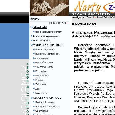
nawigacja:
Z-ne.pl
»
Portal Zakopiańs
Narty
pokaż schowek
»
Aktualności
Aktualności
VI spotkanie Przyjació
Bezpieczeństwo, porady
Kamery na wyciągach
dodano: 6 Maja 2013 (źródło: ww
Giełda sprzętu
Doroczne spotkanie P
WYCIĄGI NARCIARSKIE
Wierchu odbędzie się w sob
Białka Tatrzańska
Mszę Świętą na szczyc
Bukowina Tatrzańska
polowym ołtarzu, w otocz
Czerwienne
kardynał Kazimierz Nycz. O
Gliczarów Dolny
wszystkich miłośników 
udziału w wydarzeniu. Mu
Gliczarów Górny
partnerem projektu.
Kościelisko
Murzasichle
Poronin
O godz. 14 zaplanowano 
Zakopane
szczycie. Dla uczestników 
Ząb
Linowe przewidziały tego
Małe Ciche
Kasprowy Wierch. Po Euchar
kolei na Kasprowy Wierch –
SZKOŁY NARCIARSKIE
wykonane zostanie pamiątkow
Białka Tatrzańska
Bukowina Tatrzańska
Będzie to już szóste sp
gromadzą coraz więcej osób.
Czerwienne
uczestników. Będą to miłośni