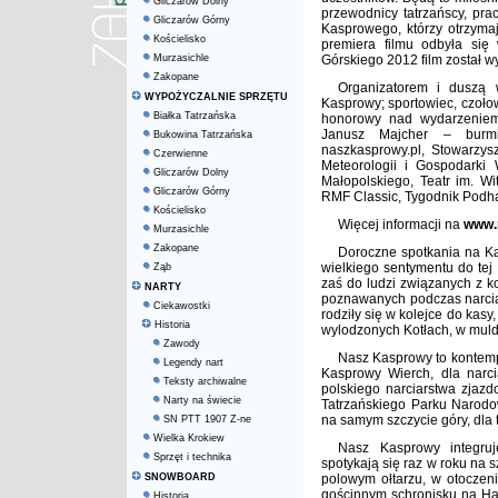
Gliczarów Dolny
przewodnicy tatrzańscy, pr
Gliczarów Górny
Kasprowego, którzy otrzyma
Kościelisko
premiera filmu odbyła się
Murzasichle
Górskiego 2012 film został w
Zakopane
Organizatorem i duszą w
WYPOŻYCZALNIE SPRZĘTU
Kasprowy; sportowiec, czoło
Białka Tatrzańska
honorowy nad wydarzeniem
Janusz Majcher – burmi
Bukowina Tatrzańska
naszkasprowy.pl, Stowarzys
Czerwienne
Meteorologii i Gospodark
Gliczarów Dolny
Małopolskiego, Teatr im. W
Gliczarów Górny
RMF Classic, Tygodnik Podha
Kościelisko
Więcej informacji na
www.
Murzasichle
Zakopane
Doroczne spotkania na Ka
wielkiego sentymentu do tej
Ząb
zaś do ludzi związanych z ko
NARTY
poznawanych podczas narciar
Ciekawostki
rodziły się w kolejce do kas
Historia
wylodzonych Kotłach, w mulda
Zawody
Nasz Kasprowy to kontemp
Legendy nart
Kasprowy Wierch, dla narci
Teksty archiwalne
polskiego narciarstwa zjaz
Narty na świecie
Tatrzańskiego Parku Narod
na samym szczycie góry, dla t
SN PTT 1907 Z-ne
Wielka Krokiew
Nasz Kasprowy integruj
Sprzęt i technika
spotykają się raz w roku na
SNOWBOARD
polowym ołtarzu, w otoczen
gościnnym schronisku na Hal
Historia