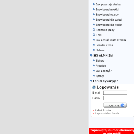
Jak powstaje deska
Snowboard miękki
Snowboard twardy
Snowboard dla dzieci
Snowboard dla kobiet
Technika jazdy
Triki
Jak zostać instruktorem
Boarder cross
Galeria
SKI-ALPINIZM
Skitury
Freeride
Jak zacząć?
Sprzęt
Forum dyskusyjne
E-mail
Hasło
»
Załóż konto
»
Zapomniałem hasła
zapamiętaj numer alarmow
w górach!!!