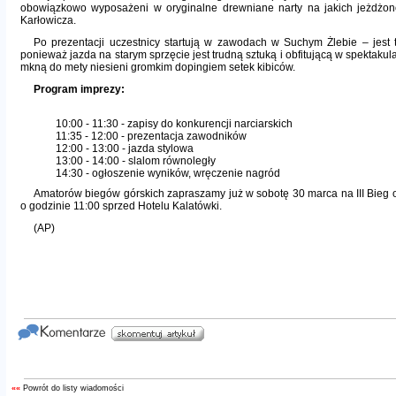
obowiązkowo wyposażeni w oryginalne drewniane narty na jakich jeżdżon
Karłowicza.
Po prezentacji uczestnicy startują w zawodach w Suchym Żlebie – jest 
ponieważ jazda na starym sprzęcie jest trudną sztuką i obfitującą w spektaku
mkną do mety niesieni gromkim dopingiem setek kibiców.
Program imprezy:
10:00 - 11:30 - zapisy do konkurencji narciarskich
11:35 - 12:00 - prezentacja zawodników
12:00 - 13:00 - jazda stylowa
13:00 - 14:00 - slalom równoległy
14:30 - ogłoszenie wyników, wręczenie nagród
Amatorów biegów górskich zapraszamy już w sobotę 30 marca na III Bieg o
o godzinie 11:00 sprzed Hotelu Kalatówki.
(AP)
««
Powrót do listy wiadomości