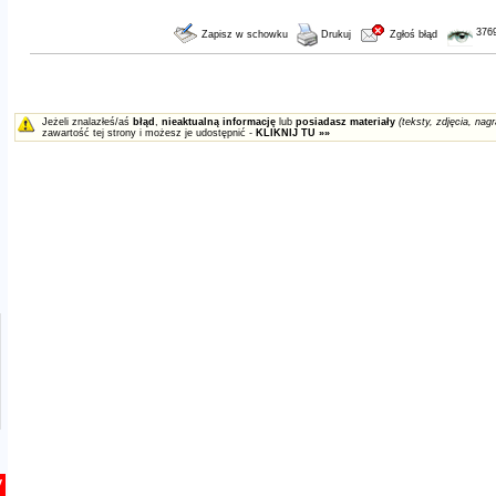
376
Zapisz w schowku
Drukuj
Zgłoś błąd
Jeżeli znalazłeś/aś
błąd
,
nieaktualną informację
lub
posiadasz materiały
(teksty, zdjęcia, nagr
zawartość tej strony i możesz je udostępnić -
KLIKNIJ TU »»
y