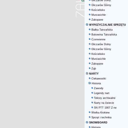
Gliczarów Dolny
Gliczarów Górny
Kościelisko
Murzasichle
Zakopane
WYPOŻYCZALNIE SPRZĘTU
Białka Tatrzańska
Bukowina Tatrzańska
Czerwienne
Gliczarów Dolny
Gliczarów Górny
Kościelisko
Murzasichle
Zakopane
Ząb
NARTY
Ciekawostki
Historia
Zawody
Legendy nart
Teksty archiwalne
Narty na świecie
SN PTT 1907 Z-ne
Wielka Krokiew
Sprzęt i technika
SNOWBOARD
Historia