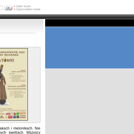
»
Załóż konto
»
Zapomniałem hasła
akach i melonikach. Nie
nych swetrach. Wszyscy