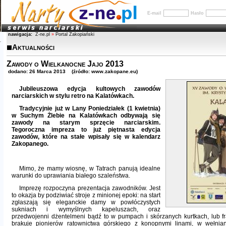
E-mail
Hasło
nawigacja:
Z-ne.pl
»
Portal Zakopiański
Aktualności
Zawody o Wielkanocne Jajo 2013
dodano: 26 Marca 2013 (źródło: www.zakopane.eu)
Jubileuszowa edycja kultowych zawodów
narciarskich w stylu retro na Kalatówkach.
Tradycyjnie już w Lany Poniedziałek (1 kwietnia)
w Suchym Żlebie na Kalatówkach odbywają się
zawody na starym sprzęcie narciarskim.
Tegoroczna impreza to już piętnasta edycja
zawodów, które na stałe wpisały się w kalendarz
Zakopanego.
Mimo, że mamy wiosnę, w Tatrach panują idealne
warunki do uprawiania białego szaleństwa.
Imprezę rozpoczyna prezentacja zawodników. Jest
to okazja by podziwiać stroje z minionej epoki: na start
zgłaszają się eleganckie damy w powłóczystych
sukniach i wymyślnych kapeluszach, oraz
przedwojenni dżentelmeni bądź to w pumpach i skórzanych kurtkach, lub fr
brakuje pionierów ratownictwa górskiego z konopnymi linami, w wełnia