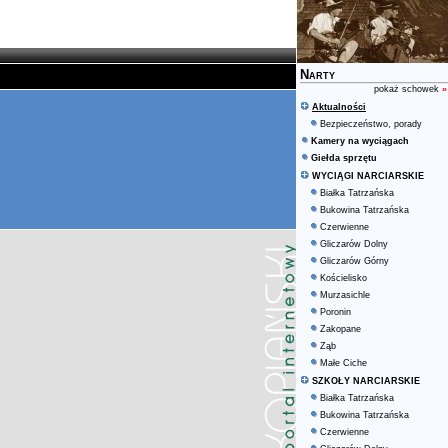
Narty
pokaż schowek
»
Aktualności
Bezpieczeństwo, porady
Kamery na wyciągach
Giełda sprzętu
WYCIĄGI NARCIARSKIE
Białka Tatrzańska
Bukowina Tatrzańska
Czerwienne
Gliczarów Dolny
Gliczarów Górny
Kościelisko
Murzasichle
Poronin
Zakopane
Ząb
Małe Ciche
SZKOŁY NARCIARSKIE
Białka Tatrzańska
Bukowina Tatrzańska
Czerwienne