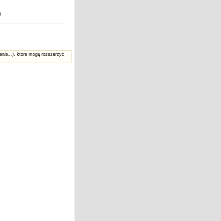
9
ania...)
, które mogą rozszerzyć