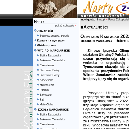
nawigacja:
Z-ne.pl
»
Portal Zakopiańs
Narty
pokaż schowek
»
Aktualności
Aktualności
Olimpiada Karpacka 2022
Bezpieczeństwo, porady
Kamery na wyciągach
dodano: 5 Marca 2013 (źródło: Tat
Giełda sprzętu
Zimowe Igrzyska Olimp
WYCIĄGI NARCIARSKIE
udziałem Ukrainy? Polska i 
Białka Tatrzańska
czasu przymierzają się 
Bukowina Tatrzańska
wniosku o organizację 
Czerwienne
Tymczasem okazuje się ż
Gliczarów Dolny
spotkania prezydentów Pols
Wiktor Janukowicz zadekl
Gliczarów Górny
kraj przyłączy się do organ
Kościelisko
Murzasichle
Poronin
Prezydent Ukrainy prop
Zakopane
przyłączył się do starań o
Ząb
Igrzysk Olimpijskich w 2022
Małe Ciche
trzy kraje wspólnie organiz
Gąsienica Makowski starost
SZKOŁY NARCIARSKIE
Ukraina liczy na precede
Białka Tatrzańska
organizowanych przez więcej 
Bukowina Tatrzańska
że i mistrzostwa Europy w p
Czerwienne
kilku. Wiodącym miastem w 