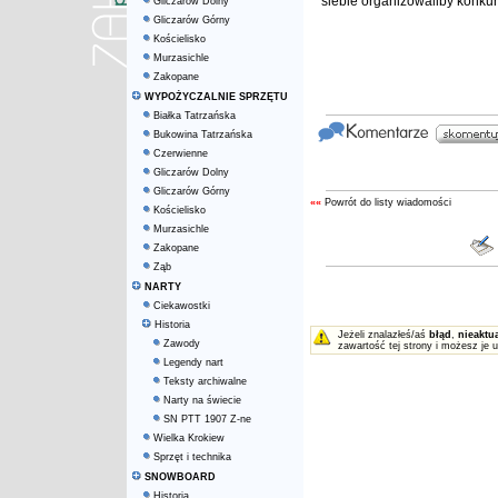
siebie organizowaliby konkur
Gliczarów Dolny
Gliczarów Górny
Kościelisko
Murzasichle
Zakopane
WYPOŻYCZALNIE SPRZĘTU
Białka Tatrzańska
Bukowina Tatrzańska
Czerwienne
Gliczarów Dolny
Gliczarów Górny
««
Powrót do listy wiadomości
Kościelisko
Murzasichle
Zakopane
Ząb
NARTY
Ciekawostki
Historia
Jeżeli znalazłeś/aś
błąd
,
nieaktu
Zawody
zawartość tej strony i możesz je 
Legendy nart
Teksty archiwalne
Narty na świecie
SN PTT 1907 Z-ne
Wielka Krokiew
Sprzęt i technika
SNOWBOARD
Historia