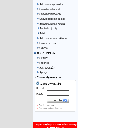
Jak powstaje deska
Snowboard miękki
Snowboard twardy
Snowboard dla dzieci
Snowboard dla kobiet
Technika jazdy
Triki
Jak zostać instruktorem
Boarder cross
Galeria
SKI-ALPINIZM
Skitury
Freeride
Jak zacząć?
Sprzęt
Forum dyskusyjne
E-mail
Hasło
»
Załóż konto
»
Zapomniałem hasła
zapamiętaj numer alarmowy
w górach!!!