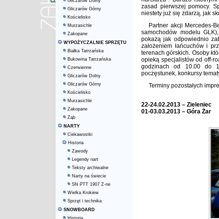
Gliczarów Dolny
zasad pierwszej pomocy. Sp
Gliczarów Górny
niestety już się zdarzą, jak 
Kościelisko
Partner akcji Mercedes-B
Murzasichle
samochodów modelu GLK), 
Zakopane
pokażą jak odpowiednio zab
WYPOŻYCZALNIE SPRZĘTU
założeniem łańcuchów i pr
Białka Tatrzańska
terenach górskich. Osoby któ
opieką specjalistów od off-
Bukowina Tatrzańska
godzinach od 10.00 do 16
Czerwienne
poczęstunek, konkursy temat
Gliczarów Dolny
Gliczarów Górny
Terminy pozostałych impre
Kościelisko
Murzasichle
22-24.02.2013 – Zieleniec
Zakopane
01-03.03.2013 – Góra Żar
Ząb
NARTY
Ciekawostki
Historia
Zawody
Legendy nart
Teksty archiwalne
Narty na świecie
SN PTT 1907 Z-ne
Wielka Krokiew
Sprzęt i technika
SNOWBOARD
Historia