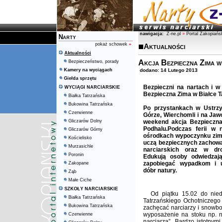
nawigacja:
Z-ne.pl
»
Portal Zakopiańs
Narty
pokaż schowek
»
Aktualności
Aktualności
Akcja Bezpieczna Zima w
Bezpieczeństwo, porady
Kamery na wyciągach
dodano: 14 Lutego 2013
Giełda sprzętu
Bezpieczni na nartach i w
WYCIĄGI NARCIARSKIE
Bezpieczna Zima w Białce Ta
Białka Tatrzańska
Bukowina Tatrzańska
Po przystankach w Ustrzy
Czerwienne
Górze, Wierchomli i na Jaw
Gliczarów Dolny
weekend akcja Bezpieczna
Podhalu.
Podczas ferii w n
Gliczarów Górny
ośrodkach wypoczynku zi
Kościelisko
uczą bezpiecznych zachow
Murzasichle
narciarskich
oraz w dro
Poronin
Edukują osoby odwiedzają
zapobiegać wypadkom i u
Zakopane
dóbr natury.
Ząb
Małe Ciche
SZKOŁY NARCIARSKIE
Od piątku 15.02 do nied
Białka Tatrzańska
Tatrzańskiego Ochotniczego
Bukowina Tatrzańska
zachęcać narciarzy i snowb
wyposażenie na stoku np. n
Czerwienne
narciarza”. Bardzo istotny