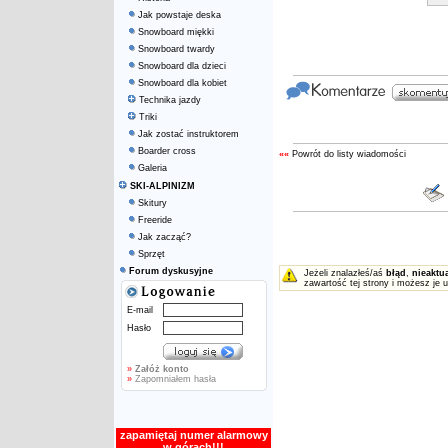
Jak powstaje deska
Snowboard miękki
Snowboard twardy
Snowboard dla dzieci
Snowboard dla kobiet
Technika jazdy
Triki
Jak zostać instruktorem
Boarder cross
««
Powrót do listy wiadomości
Galeria
SKI-ALPINIZM
Skitury
Freeride
Jak zacząć?
Sprzęt
Forum dyskusyjne
Jeżeli znalazłeś/aś
błąd
,
nieaktu
zawartość tej strony i możesz je 
E-mail
Hasło
»
Załóż konto
»
Zapomniałem hasła
zapamiętaj numer alarmowy
w górach!!!