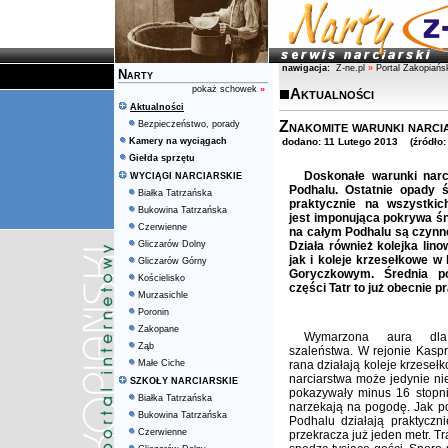
nawigacja:
Z-ne.pl
»
Portal Zakopiańs
Narty
pokaż schowek
»
Aktualności
Aktualności
Znakomite warunki narci
Bezpieczeństwo, porady
Kamery na wyciągach
dodano: 11 Lutego 2013 (źródło: T
Giełda sprzętu
Doskonałe warunki narc
WYCIĄGI NARCIARSKIE
Podhalu. Ostatnie opady 
Białka Tatrzańska
praktycznie na wszystkic
Bukowina Tatrzańska
jest imponująca pokrywa śn
Czerwienne
na całym Podhalu są czynne
Gliczarów Dolny
Działa również kolejka li
jak i koleje krzesełkowe w
Gliczarów Górny
Goryczkowym. Średnia p
Kościelisko
części Tatr to już obecnie p
Murzasichle
Poronin
Zakopane
Wymarzona aura dla 
Ząb
szaleństwa. W rejonie Kasp
Małe Ciche
rana działają koleje krzeseł
narciarstwa może jedynie ni
SZKOŁY NARCIARSKIE
pokazywały minus 16 stopni
Białka Tatrzańska
narzekają na pogodę. Jak po
Bukowina Tatrzańska
Podhalu działają praktyczn
Czerwienne
przekracza już jeden metr. Tr