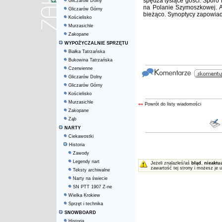
spędza tysiące gości. Sporo
Gliczarów Dolny
na Polanie Szymoszkowej. 
Gliczarów Górny
bieżąco. Synoptycy zapowiad
Kościelisko
Murzasichle
Zakopane
WYPOŻYCZALNIE SPRZĘTU
Białka Tatrzańska
Bukowina Tatrzańska
Czerwienne
Gliczarów Dolny
Gliczarów Górny
Kościelisko
Murzasichle
««
Powrót do listy wiadomości
Zakopane
Ząb
NARTY
Ciekawostki
Historia
Zawody
Legendy nart
Jeżeli znalazłeś/aś
błąd
,
nieaktu
zawartość tej strony i możesz je 
Teksty archiwalne
Narty na świecie
SN PTT 1907 Z-ne
Wielka Krokiew
Sprzęt i technika
SNOWBOARD
Historia