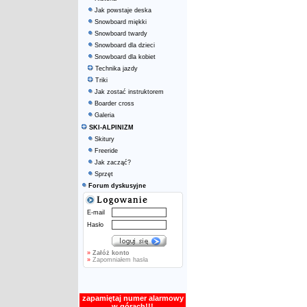
Jak powstaje deska
Snowboard miękki
Snowboard twardy
Snowboard dla dzieci
Snowboard dla kobiet
Technika jazdy
Triki
Jak zostać instruktorem
Boarder cross
Galeria
SKI-ALPINIZM
Skitury
Freeride
Jak zacząć?
Sprzęt
Forum dyskusyjne
E-mail
Hasło
»
Załóż konto
»
Zapomniałem hasła
zapamiętaj numer alarmowy
w górach!!!