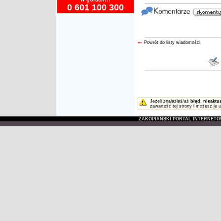
0 601 100 300
««
Powrót do listy wiadomości
Jeżeli znalazłeś/aś
błąd
,
nieaktu
zawartość tej strony i możesz je 
ZAKOPIAŃSKI PORTAL INTERNET