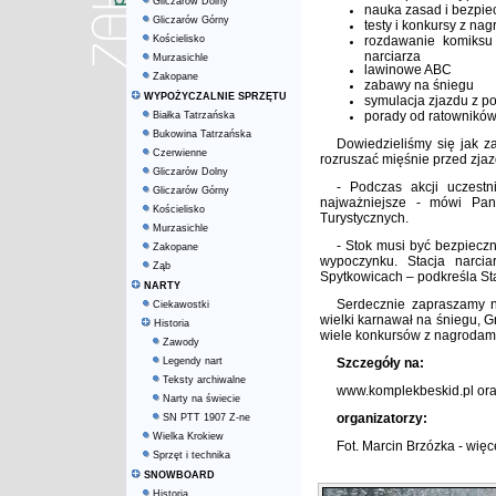
Gliczarów Dolny
nauka zasad i bezpie
Gliczarów Górny
testy i konkursy z na
Kościelisko
rozdawanie komiksu 
narciarza
Murzasichle
lawinowe ABC
Zakopane
zabawy na śniegu
WYPOŻYCZALNIE SPRZĘTU
symulacja zjazdu z 
porady od ratowników 
Białka Tatrzańska
Bukowina Tatrzańska
Dowiedzieliśmy się jak z
Czerwienne
rozruszać mięśnie przed zja
Gliczarów Dolny
- Podczas akcji uczest
Gliczarów Górny
najważniejsze - mówi Pani
Kościelisko
Turystycznych.
Murzasichle
- Stok musi być bezpiecz
Zakopane
wypoczynku. Stacja narci
Ząb
Spytkowicach – podkreśla St
NARTY
Serdecznie zapraszamy n
Ciekawostki
wielki karnawał na śniegu, G
Historia
wiele konkursów z nagrodam
Zawody
Legendy nart
Szczegóły na:
Teksty archiwalne
www.komplekbeskid.pl
or
Narty na świecie
organizatorzy:
SN PTT 1907 Z-ne
Wielka Krokiew
Fot. Marcin Brzózka - więc
Sprzęt i technika
SNOWBOARD
Historia