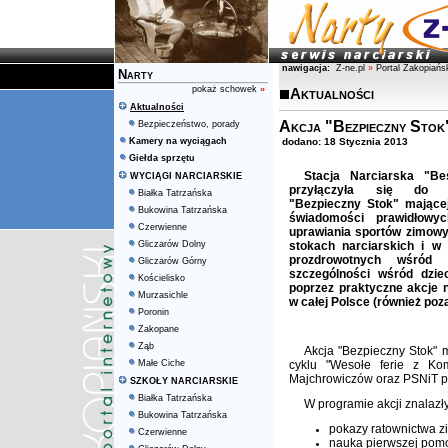
nawigacja:
Z-ne.pl
»
Portal Zakopiańs
Narty
pokaż schowek
»
Aktualności
Aktualności
Akcja "Bezpieczny Stok
Bezpieczeństwo, porady
Kamery na wyciągach
dodano: 18 Stycznia 2013
Giełda sprzętu
Stacja Narciarska "Be
WYCIĄGI NARCIARSKIE
przyłączyła się do k
Białka Tatrzańska
"Bezpieczny Stok" mającej
Bukowina Tatrzańska
świadomości prawidłowy
Czerwienne
uprawiania sportów zimowy
Gliczarów Dolny
stokach narciarskich i w
prozdrowotnych wśród 
Gliczarów Górny
szczególności wśród dziec
Kościelisko
poprzez praktyczne akcje 
Murzasichle
w całej Polsce (również poz
Poronin
Zakopane
Ząb
Akcja "Bezpieczny Stok" 
Małe Ciche
cyklu "Wesołe ferie z Ko
Majchrowiczów oraz PSNiT p
SZKOŁY NARCIARSKIE
Białka Tatrzańska
W programie akcji znalazły
Bukowina Tatrzańska
pokazy ratownictwa 
Czerwienne
nauka pierwszej pomo