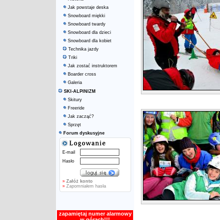
Jak powstaje deska
Snowboard miękki
Snowboard twardy
Snowboard dla dzieci
Snowboard dla kobiet
Technika jazdy
Triki
Jak zostać instruktorem
Boarder cross
Galeria
SKI-ALPINIZM
Skitury
Freeride
Jak zacząć?
Sprzęt
Forum dyskusyjne
E-mail
Hasło
»
Załóż konto
»
Zapomniałem hasła
zapamiętaj numer alarmowy
w górach!!!