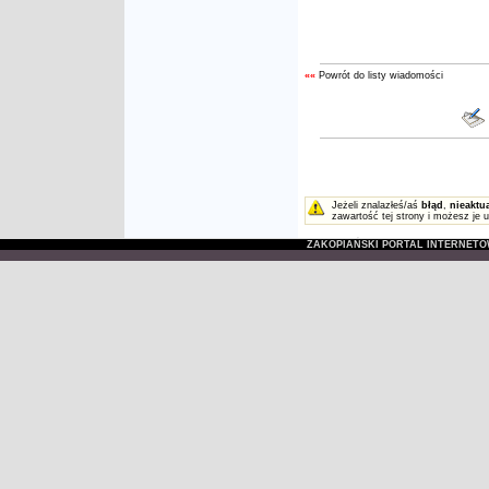
««
Powrót do listy wiadomości
Jeżeli znalazłeś/aś
błąd
,
nieaktu
zawartość tej strony i możesz je 
ZAKOPIAŃSKI PORTAL INTERNET