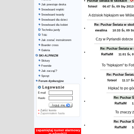
•
Puchar Świata w skokach
Jak powstaje deska
foteol
06:47 Śr, 09 Sty 2013
Snowboard miękki
Snowboard twardy
A dzisiok hipkajom we Wiśl
Snowboard dla dzieci
Re: Puchar Świata w s
Snowboard dla kobiet
•
Technika jazdy
ewalina
10:33 Śr, 09 S
Triki
Czy w Pyrlandii dobrze 
Jak zostać instruktorem
Boarder cross
Re: Puchar Świata 
Galeria
•
RaffalM
11:01 Śr, 
SKI-ALPINIZM
Skitury
To "hipkajom" to Fo
Freeride
Jak zacząć?
Re: Puchar Świa
Sprzęt
•
foteol
11:17 Śr
Forum dyskusyjne
Hipkać to po gó
E-mail
Re: Puchar 
Hasło
•
RaffalM
1
»
Załóż konto
To znaczy ż
»
Zapomniałem hasła
Re: Puchar 
•
RaffalM
1
zapamiętaj numer alarmowy
w górach!!!