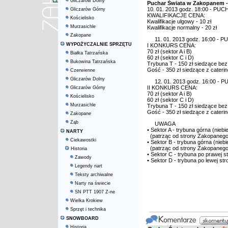
Gliczarów Dolny
Puchar Świata w Zakopanem -
10. 01. 2013 godz. 18:00 - PU
Gliczarów Górny
KWALIFIKACJE CENA:
Kościelisko
Kwalifikacje ulgowy - 10 zł
Murzasichle
Kwalifikacje normalny - 20 zł
Zakopane
11. 01. 2013 godz. 16:00 -
WYPOŻYCZALNIE SPRZĘTU
I KONKURS CENA:
70 zł (sektor A i B)
Białka Tatrzańska
60 zł (sektor C i D)
Bukowina Tatrzańska
Trybuna T - 150 zł siedzące bez
Gość - 350 zł siedzące z cateri
Czerwienne
Gliczarów Dolny
12. 01. 2013 godz. 16:00 -
II KONKURS CENA:
Gliczarów Górny
70 zł (sektor A i B)
Kościelisko
60 zł (sektor C i D)
Murzasichle
Trybuna T - 150 zł siedzące bez
Gość - 350 zł siedzące z cateri
Zakopane
Ząb
UWAGA
• Sektor A - trybuna górna (nieb
NARTY
(patrząc od strony Zakopanego
Ciekawostki
• Sektor B - trybuna górna (niebi
(patrząc od strony Zakopanego
Historia
• Sektor C - trybuna po prawej 
Zawody
• Sektor D - trybuna po lewej st
Legendy nart
Teksty archiwalne
Narty na świecie
SN PTT 1907 Z-ne
Wielka Krokiew
Sprzęt i technika
SNOWBOARD
Historia