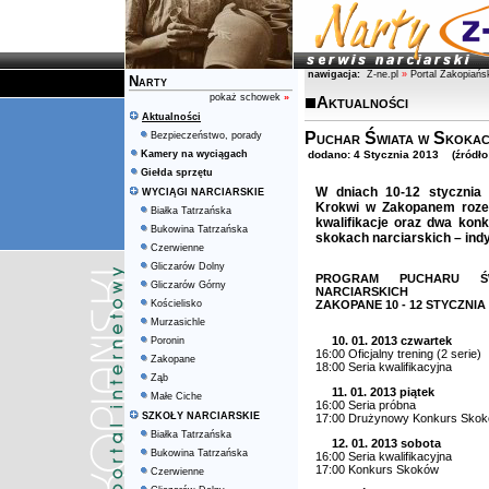
nawigacja:
Z-ne.pl
»
Portal Zakopiańs
Narty
pokaż schowek
»
Aktualności
Aktualności
Puchar Świata w Skokac
Bezpieczeństwo, porady
Kamery na wyciągach
dodano: 4 Stycznia 2013 (źródło:
Giełda sprzętu
W dniach 10-12 stycznia 
WYCIĄGI NARCIARSKIE
Krokwi w Zakopanem rozeg
Białka Tatrzańska
kwalifikacje oraz dwa kon
Bukowina Tatrzańska
skokach narciarskich – ind
Czerwienne
Gliczarów Dolny
PROGRAM PUCHARU Ś
Gliczarów Górny
NARCIARSKICH
Kościelisko
ZAKOPANE 10 - 12 STYCZNIA 
Murzasichle
10. 01. 2013 czwartek
Poronin
16:00 Oficjalny trening (2 serie)
Zakopane
18:00 Seria kwalifikacyjna
Ząb
11. 01. 2013 piątek
Małe Ciche
16:00 Seria próbna
SZKOŁY NARCIARSKIE
17:00 Drużynowy Konkurs Sko
Białka Tatrzańska
12. 01. 2013 sobota
Bukowina Tatrzańska
16:00 Seria kwalifikacyjna
17:00 Konkurs Skoków
Czerwienne