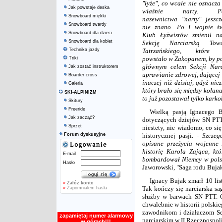
"łyże", co wcale nie oznacza
Jak powstaje deska
właśnie narty. Pol
Snowboard miękki
nazewnictwa "narty" jeszc
Snowboard twardy
nie znano. Po I wojnie św
Snowboard dla dzieci
Klub Łyżwistów zmienił n
Snowboard dla kobiet
Sekcję Narciarską Towa
Technika jazdy
Tatrzańskiego, które 
powstało w Zakopanem, by po 
Triki
głównym celem Sekcji Narc
Jak zostać instruktorem
uprawianie zdrowej, dającej
Boarder cross
inaczej niż dzisiaj, gdyż ni
Galeria
który brało się między kolan
SKI-ALPINIZM
to już pozostawał tylko kark
Skitury
Freeride
Wielką pasją Ignacego B
Jak zacząć?
dotyczących dziejów SN PTT.
Sprzęt
niestety, nie wiadomo, co się
Forum dyskusyjne
historycznej pasji. -
Szczegó
opisane przeżycia wojenne
historię Karola Zająca, któ
E-mail
bombardował Niemcy w polski
Hasło
Jaworowski, "Saga rodu Buja
Ignacy Bujak zmarł 10 li
»
Załóż konto
Tak kończy się narciarska sa
»
Zapomniałem hasła
służby w barwach SN PTT. Ca
chwalebnie w historii polski
zawodnikom i działaczom Se
zapamiętaj numer alarmowy
narciarskim w II Rzeczpospoli
w górach!!!