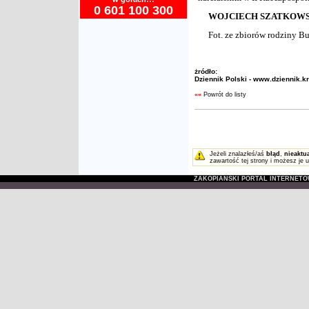
0 601 100 300
WOJCIECH SZATKOWS
Fot. ze zbiorów rodziny B
żródło:
Dziennik Polski - www.dziennik.k
««
Powrót do listy
Jeżeli znalazłeś/aś
błąd
,
nieaktu
zawartość tej strony i możesz je 
ZAKOPIAŃSKI PORTAL INTERNET