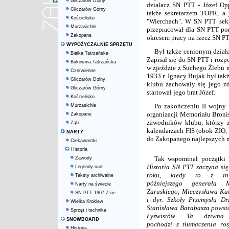
Gliczarów Dolny
działacz SN PTT - Józef Op
Gliczarów Górny
także sekretarzem TOPR, a
Kościelisko
"Wierchach". W SN PTT sekr
Murzasichle
przepracował dla SN PTT pon
Zakopane
okresem pracy na rzecz SN PT
WYPOŻYCZALNIE SPRZĘTU
Był także cenionym dział
Białka Tatrzańska
Zapisał się do SN PTT i rozpo
Bukowina Tatrzańska
w zjeździe z Suchego Żlebu n
Czerwienne
1933 r. Ignacy Bujak był ta
Gliczarów Dolny
klubu zachowały się jego zd
Gliczarów Górny
startował jego brat Józef.
Kościelisko
Po zakończeniu II wojny
Murzasichle
organizacji Memoriału Broni
Zakopane
zawodników klubu, którzy 
Ząb
kalendarzach FIS (obok ZIO, 
NARTY
do Zakopanego najlepszych na
Ciekawostki
Historia
Tak wspominał początki 
Zawody
Historia SN PTT zaczyna si
Legendy nart
roku, kiedy to z inic
Teksty archiwalne
późniejszego generała M
Narty na świecie
Zaruskiego, Mieczysława Ka
SN PTT 1907 Z-ne
i dyr. Szkoły Przemysłu D
Wielka Krokiew
Stanisława Barabasza powst
Sprzęt i technika
Łyżwistów. Ta dziwna
SNOWBOARD
pochodzi z tłumaczenia ros
Historia