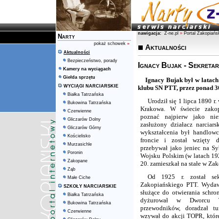
nawigacja:
Z-ne.pl
»
Portal Zakopiańs
Narty
pokaż schowek
»
Aktualności
Aktualności
Bezpieczeństwo, porady
Ignacy Bujak - Sekretar
Kamery na wyciągach
Giełda sprzętu
Ignacy Bujak był w latac
WYCIĄGI NARCIARSKIE
klubu SN PTT, przez ponad 30 
Białka Tatrzańska
Urodził się 1 lipca 1890 r
Bukowina Tatrzańska
Krakowa. W świecie zakop
Czerwienne
poznać najpierw jako niez
Gliczarów Dolny
zasłużony działacz narciars
Gliczarów Górny
wykształcenia był handlow
Kościelisko
froncie i został wzięty 
Murzasichle
przebywał jako jeniec na Syb
Poronin
Wojsku Polskim (w latach 19
Zakopane
20. zamieszkał na stałe w Za
Ząb
Od 1925 r. został sek
Małe Ciche
Zakopiańskiego PTT. Wydaw
SZKOŁY NARCIARSKIE
służące do otwierania schron
Białka Tatrzańska
dyżurował w Dworcu Tat
Bukowina Tatrzańska
przewodników, doradzał tu
Czerwienne
wzywał do akcji TOPR, któr