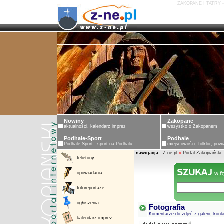
ZAKOPANE I TATRY 
Nowiny
Zakopane
aktualności, kalendarz imprez
wszystko o Zakopanem
Podhale-Sport
Podhale
Podhale-Sport - sport na Podhalu
miejscowości, folklor, powi
nawigacja:
Z-ne.pl
»
Portal Zakopiański
felietony
opowiadania
fotoreportaże
ogłoszenia
Fotografia
Komentarze do zdjęć z galerii, konku
kalendarz imprez