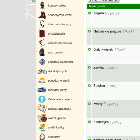
kamery online
Temat posta
zagadka
[ [foto] ]
spacery/wycieczki
informator turysty
Niebieskie pnącze
[ [foto] ]
encyklopedia
ośrodki narciarskie
Biały kwiatek
[ [foto] ]
abc turysty
zaplanuj wycieczkę
zawilec
[ [foto] ]
dla aktywnych
pogoda / warunki
Zawilec
[ [foto] ]
rozkłady jazdy
Zakopane - dojazd
zwisły ?
[ [foto] ]
galeria tatrzańska
wasze galerie
Złodziejka
[ [foto] ]
wyślij kartkę
konkursy