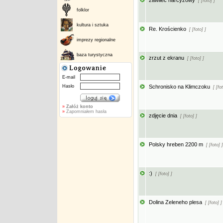
zawilec narcyzowy
[ [foto] ]
folklor
kultura i sztuka
Re. Krościenko
[ [foto] ]
imprezy regionalne
baza turystyczna
zrzut z ekranu
[ [foto] ]
E-mail
Hasło
Schronisko na Klimczoku
[ [fot
»
Załóż konto
»
Zapomniałem hasła
zdjęcie dnia
[ [foto] ]
Polsky hreben 2200 m
[ [foto] ]
:)
[ [foto] ]
Dolina Zeleneho plesa
[ [foto] ]