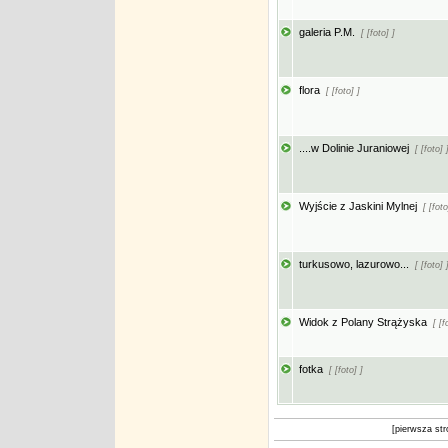
galeria P.M.
[ [foto] ]
flora
[ [foto] ]
....w Dolinie Juraniowej
[ [foto] 
Wyjście z Jaskini Mylnej
[ [foto
turkusowo, lazurowo...
[ [foto] 
Widok z Polany Strążyska
[ [f
fotka
[ [foto] ]
[pierwsza str