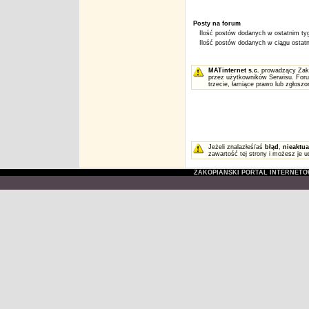
Posty na forum
Ilość postów dodanych w ostatnim tyg
Ilość postów dodanych w ciągu ostatni
MATinternet s.c.
prowadzący Zakop
przez użytkowników Serwisu. Foru
trzecie, łamiące prawo lub zgłosz
Jeżeli znalazłeś/aś
błąd
,
nieaktua
zawartość tej strony i możesz je u
ZAKOPIAŃSKI PORTAL INTERNET