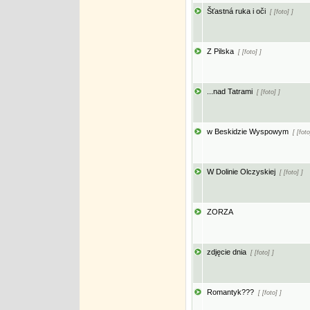
Šťastná ruka i oči
[ [foto] ]
Z Pilska
[ [foto] ]
...nad Tatrami
[ [foto] ]
w Beskidzie Wyspowym
[ [foto
W Dolinie Olczyskiej
[ [foto] ]
ZORZA
zdjęcie dnia
[ [foto] ]
Romantyk???
[ [foto] ]