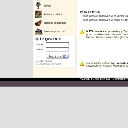
folklor
Posty na forum
kultura i sztuka
Ilość postów dodanych w ostatnim tyg
Ilość postów dodanych w ciągu ostatni
imprezy regionalne
baza turystyczna
MATinternet s.c.
prowadzący Zakop
przez użytkowników Serwisu. Foru
trzecie, łamiące prawo lub zgłosz
E-mail
Hasło
»
Załóż konto
Jeżeli znalazłeś/aś
błąd
,
nieaktua
»
Zapomniałem hasła
zawartość tej strony i możesz je u
ZAKOPIAŃSKI PORTAL INTERNET