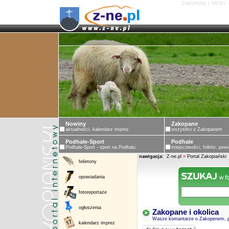
ZAKOPANE I TATRY 
Nowiny
Zakopane
aktualności, kalendarz imprez
wszystko o Zakopanem
Podhale-Sport
Podhale
Podhale-Sport - sport na Podhalu
miejscowości, folklor, powi
nawigacja:
Z-ne.pl
»
Portal Zakopiański
felietony
opowiadania
fotoreportaże
ogłoszenia
Zakopane i okolica
Wasze komantarze o Zakopenem, pro
kalendarz imprez