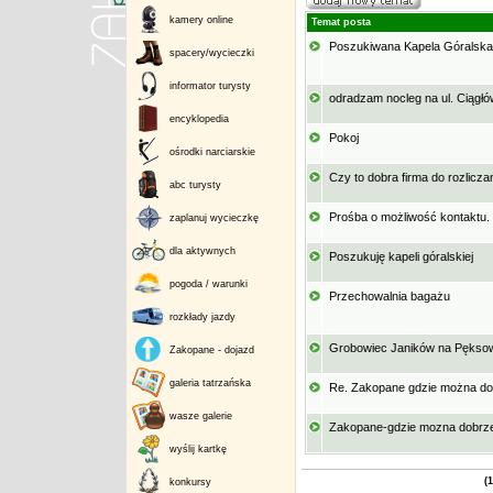
kamery online
Temat posta
Poszukiwana Kapela Góralsk
spacery/wycieczki
informator turysty
odradzam nocleg na ul. Ciąg
encyklopedia
Pokoj
ośrodki narciarskie
Czy to dobra firma do rozlicz
abc turysty
Prośba o możliwość kontaktu
zaplanuj wycieczkę
dla aktywnych
Poszukuję kapeli góralskiej
pogoda / warunki
Przechowalnia bagażu
rozkłady jazdy
Grobowiec Janików na Pęks
Zakopane - dojazd
galeria tatrzańska
Re. Zakopane gdzie można d
wasze galerie
Zakopane-gdzie mozna dobrz
wyślij kartkę
(1
konkursy