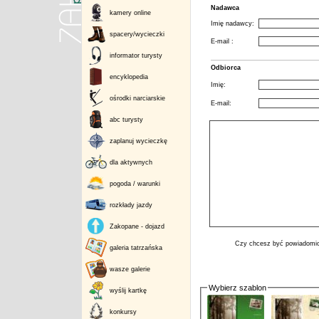
Nadawca
kamery online
Imię nadawcy:
spacery/wycieczki
E-mail :
informator turysty
Odbiorca
encyklopedia
Imię:
ośrodki narciarskie
E-mail:
abc turysty
zaplanuj wycieczkę
dla aktywnych
pogoda / warunki
rozkłady jazdy
Zakopane - dojazd
Czy chcesz być powiadomio
galeria tatrzańska
wasze galerie
Wybierz szablon
wyślij kartkę
konkursy