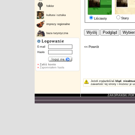
folklor
kultura i sztuka
Stary
Liściasty
imprezy regionalne
baza turystyczna
<< Powrót
E-mail
Hasło
»
Załóż konto
»
Zapomniałem hasła
Jeżeli znalazłeś/aś
błąd
,
nieaktua
zawartość tej strony i możesz je u
ZAKOPIAŃSKI POR