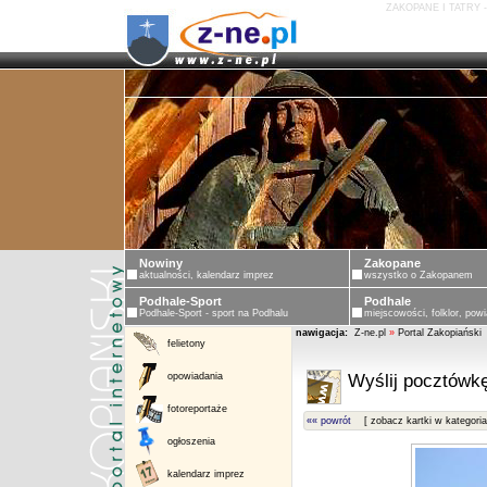
ZAKOPANE I TATRY 
Nowiny
Zakopane
aktualności, kalendarz imprez
wszystko o Zakopanem
Podhale-Sport
Podhale
Podhale-Sport - sport na Podhalu
miejscowości, folklor, powi
nawigacja:
Z-ne.pl
»
Portal Zakopiański
felietony
opowiadania
Wyślij pocztówkę
fotoreportaże
«« powrót
[ zobacz kartki w kategoria
ogłoszenia
kalendarz imprez