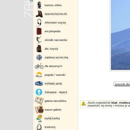
kamery online
spacery/wycieczki
informator turysty
encyklopedia
ośrodki narciarskie
abc turysty
zaplanuj wycieczkę
dla aktywnych
pogoda / warunki
rozkłady jazdy
Zakopane - dojazd
galeria tatrzańska
Jeżeli znalazłeś/aś
błąd
,
nieaktua
zawartość tej strony i możesz je u
wasze galerie
wyślij kartkę
konkursy