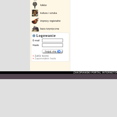
folklor
kultura i sztuka
imprezy regionalne
baza turystyczna
E-mail
Hasło
»
Załóż konto
»
Zapomniałem hasła
ZAKOPIAŃSKI PORTAL INTERNET