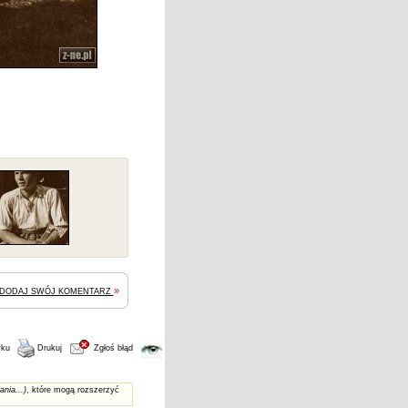
»
DODAJ SWÓJ KOMENTARZ
wku
Drukuj
Zgłoś błąd
ania...)
, które mogą rozszerzyć