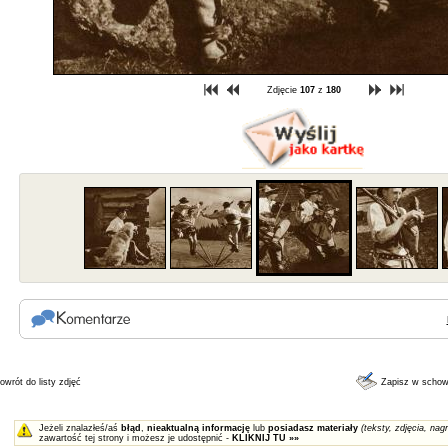
Zdjęcie
107
z
180
owrót do listy zdjęć
Zapisz w scho
Jeżeli znalazłeś/aś
błąd
,
nieaktualną informację
lub
posiadasz materiały
(teksty, zdjęcia, nagr
zawartość tej strony i możesz je udostępnić -
KLIKNIJ TU »»