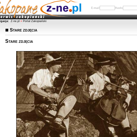
E-mail
Hasło
igacja:
Z-ne.pl
»
Portal Zakopiański
Stare zdjęcia
Stare zdjęcia