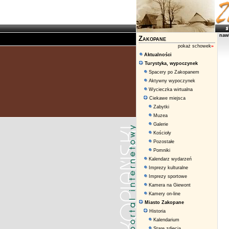
naw
Zakopane
pokaż schowek
»
Aktualności
Turystyka, wypoczynek
Spacery po Zakopanem
Aktywny wypoczynek
Wycieczka wirtualna
Ciekawe miejsca
Zabytki
Muzea
Galerie
Kościoły
Pozostałe
Pomniki
Kalendarz wydarzeń
Imprezy kulturalne
Imprezy sportowe
Kamera na Giewont
Kamery on-line
Miasto Zakopane
Historia
Kalendarium
Stare zdjęcia