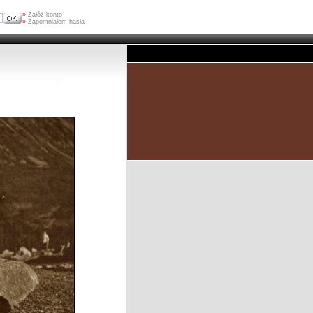
»
Załóż konto
»
Zapomniałem hasła