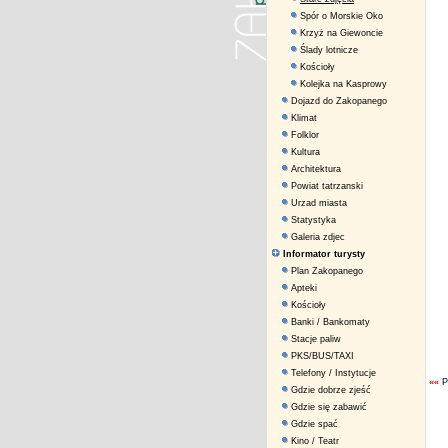
Spór o Morskie Oko
Krzyż na Giewoncie
Ślady lotnicze
Kościoły
Kolejka na Kasprowy
Dojazd do Zakopanego
Klimat
Folklor
Kultura
Architektura
Powiat tatrzanski
Urzad miasta
Statystyka
Galeria zdjec
Informator turysty
Plan Zakopanego
Apteki
Kościoły
Banki / Bankomaty
Stacje paliw
PKS/BUS/TAXI
Telefony / Instytucje
««
P
Gdzie dobrze zjeść
Gdzie się zabawić
Gdzie spać
Kino / Teatr