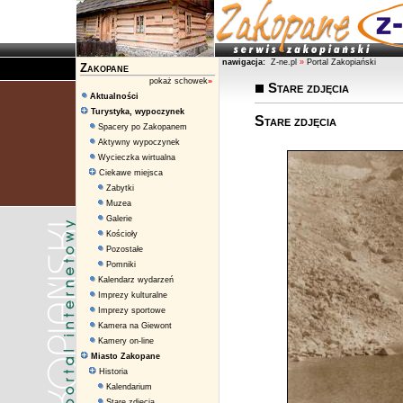
nawigacja:
Z-ne.pl
»
Portal Zakopiański
Zakopane
pokaż schowek
»
Stare zdjęcia
Aktualności
Turystyka, wypoczynek
Stare zdjęcia
Spacery po Zakopanem
Aktywny wypoczynek
Wycieczka wirtualna
Ciekawe miejsca
Zabytki
Muzea
Galerie
Kościoły
Pozostałe
Pomniki
Kalendarz wydarzeń
Imprezy kulturalne
Imprezy sportowe
Kamera na Giewont
Kamery on-line
Miasto Zakopane
Historia
Kalendarium
Stare zdjęcia