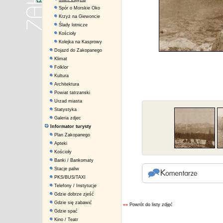
Spór o Morskie Oko
Krzyż na Giewoncie
Ślady lotnicze
Kościoły
Kolejka na Kasprowy
Dojazd do Zakopanego
Klimat
Folklor
Kultura
Architektura
Powiat tatrzanski
Urzad miasta
Statystyka
Galeria zdjec
Informator turysty
Plan Zakopanego
Apteki
Kościoły
Banki / Bankomaty
Stacje paliw
PKS/BUS/TAXI
Telefony / Instytucje
Gdzie dobrze zjeść
Gdzie się zabawić
««
Powrót do listy zdjęć
Gdzie spać
Kino / Teatr