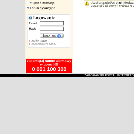
Jeżeli znalazłeś/aś
błąd
,
nieaktu
Sport / Rekreacja
zawartość tej strony i możesz je 
Forum dyskusyjne
E-mail
Hasło
»
Załóż konto
»
Zapomniałem hasła
zapamiętaj numer alarmowy
w górach!!!
0 601 100 300
ZAKOPIAŃSKI PORTAL INTERNET