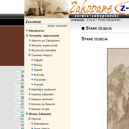
nawigacja:
Z-ne.pl
»
Portal Zakopiański
Zakopane
pokaż schowek
»
Stare zdjęcia
Aktualności
Turystyka, wypoczynek
Stare zdjęcia
Spacery po Zakopanem
Aktywny wypoczynek
Wycieczka wirtualna
Ciekawe miejsca
Zabytki
Muzea
Galerie
Kościoły
Pozostałe
Pomniki
Kalendarz wydarzeń
Imprezy kulturalne
Imprezy sportowe
Kamera na Giewont
Kamery on-line
Miasto Zakopane
Historia
Kalendarium
Stare zdjęcia