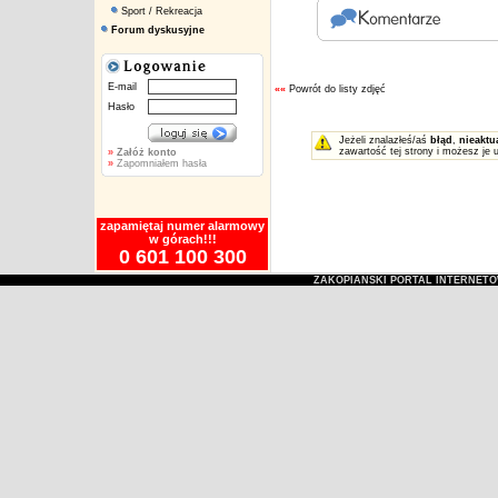
Sport / Rekreacja
Forum dyskusyjne
E-mail
««
Powrót do listy zdjęć
Hasło
Jeżeli znalazłeś/aś
błąd
,
nieaktu
zawartość tej strony i możesz je 
»
Załóż konto
»
Zapomniałem hasła
zapamiętaj numer alarmowy
w górach!!!
0 601 100 300
ZAKOPIAŃSKI PORTAL INTERNET