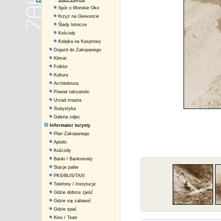
Spór o Morskie Oko
Krzyż na Giewoncie
Ślady lotnicze
Kościoły
Kolejka na Kasprowy
Dojazd do Zakopanego
Klimat
Folklor
Kultura
Architektura
Powiat tatrzanski
Urzad miasta
Statystyka
Galeria zdjec
Informator turysty
Plan Zakopanego
Apteki
Kościoły
Banki / Bankomaty
Stacje paliw
PKS/BUS/TAXI
Telefony / Instytucje
Gdzie dobrze zjeść
Gdzie się zabawić
Gdzie spać
Kino / Teatr