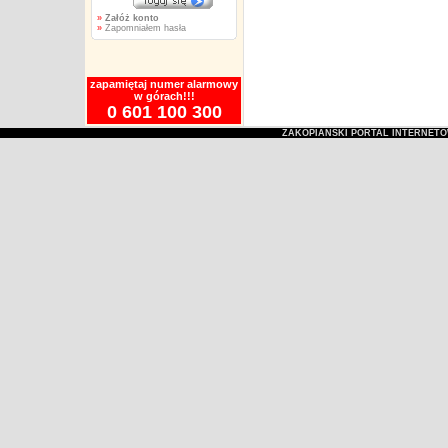
»
Załóż konto
»
Zapomniałem hasła
zapamiętaj numer alarmowy
w górach!!!
0 601 100 300
ZAKOPIAŃSKI PORTAL INTERNET