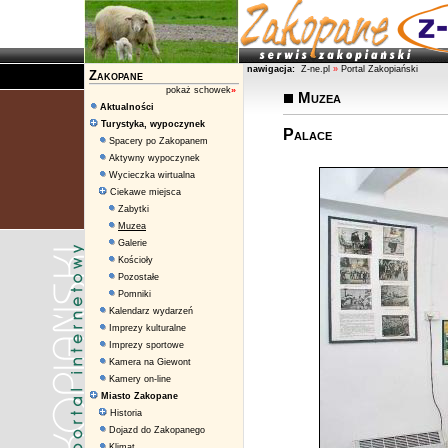
nawigacja:
Z-ne.pl
»
Portal Zakopiański
Zakopane
pokaż schowek
»
Muzea
Aktualności
Turystyka, wypoczynek
Palace
Spacery po Zakopanem
Aktywny wypoczynek
Wycieczka wirtualna
Ciekawe miejsca
Zabytki
Muzea
Galerie
Kościoły
Pozostałe
Pomniki
Kalendarz wydarzeń
Imprezy kulturalne
Imprezy sportowe
Kamera na Giewont
Kamery on-line
Miasto Zakopane
Historia
Dojazd do Zakopanego
Klimat