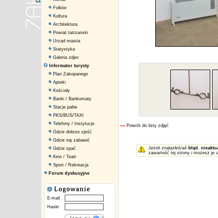
Folklor
Kultura
Architektura
Powiat tatrzanski
Urzad miasta
Statystyka
Galeria zdjec
Informator turysty
Plan Zakopanego
Apteki
Kościoły
Banki / Bankomaty
Stacje paliw
PKS/BUS/TAXI
Telefony / Instytucje
««
Powrót do listy zdjęć
Gdzie dobrze zjeść
Gdzie się zabawić
Jeżeli znalazłeś/aś
błąd
,
nieaktu
Gdzie spać
zawartość tej strony i możesz je 
Kino / Teatr
Sport / Rekreacja
Forum dyskusyjne
E-mail
Hasło