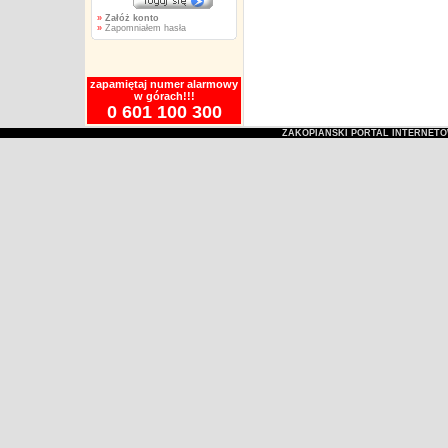
»
Załóż konto
»
Zapomniałem hasła
zapamiętaj numer alarmowy
w górach!!!
0 601 100 300
ZAKOPIAŃSKI PORTAL INTERNET