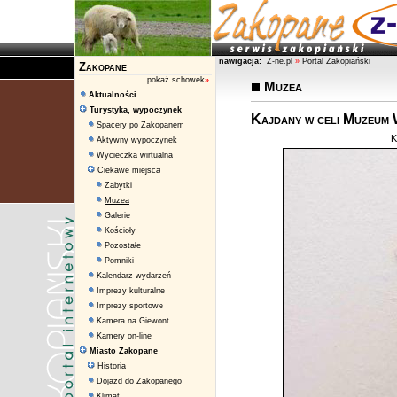
nawigacja:
Z-ne.pl
»
Portal Zakopiański
Zakopane
pokaż schowek
»
Muzea
Aktualności
Turystyka, wypoczynek
Kajdany w celi Muzeum 
Spacery po Zakopanem
K
Aktywny wypoczynek
Wycieczka wirtualna
Ciekawe miejsca
Zabytki
Muzea
Galerie
Kościoły
Pozostałe
Pomniki
Kalendarz wydarzeń
Imprezy kulturalne
Imprezy sportowe
Kamera na Giewont
Kamery on-line
Miasto Zakopane
Historia
Dojazd do Zakopanego
Klimat