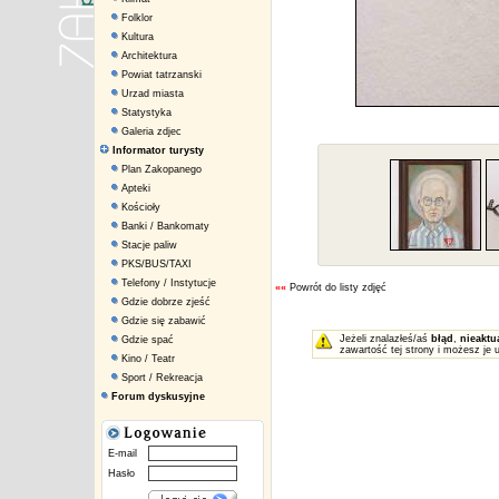
Folklor
Kultura
Architektura
Powiat tatrzanski
Urzad miasta
Statystyka
Galeria zdjec
Informator turysty
Plan Zakopanego
Apteki
Kościoły
Banki / Bankomaty
Stacje paliw
PKS/BUS/TAXI
Telefony / Instytucje
««
Powrót do listy zdjęć
Gdzie dobrze zjeść
Gdzie się zabawić
Jeżeli znalazłeś/aś
błąd
,
nieaktu
Gdzie spać
zawartość tej strony i możesz je 
Kino / Teatr
Sport / Rekreacja
Forum dyskusyjne
E-mail
Hasło