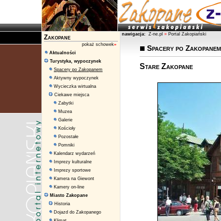
nawigacja:
Z-ne.pl
»
Portal Zakopiański
Zakopane
pokaż schowek
»
Spacery po Zakopanem
Aktualności
Turystyka, wypoczynek
Stare Zakopane
Spacery po Zakopanem
Aktywny wypoczynek
Wycieczka wirtualna
Ciekawe miejsca
Zabytki
Muzea
Galerie
Kościoły
Pozostałe
Pomniki
Kalendarz wydarzeń
Imprezy kulturalne
Imprezy sportowe
Kamera na Giewont
Kamery on-line
Miasto Zakopane
Historia
Dojazd do Zakopanego
Klimat