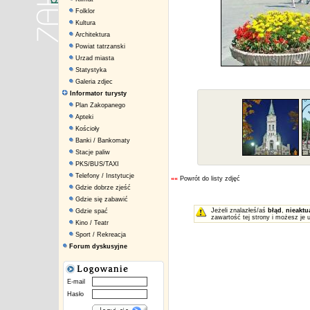
Folklor
Kultura
Architektura
Powiat tatrzanski
Urzad miasta
Statystyka
Galeria zdjec
Informator turysty
Plan Zakopanego
Apteki
Kościoły
Banki / Bankomaty
Stacje paliw
PKS/BUS/TAXI
Telefony / Instytucje
««
Powrót do listy zdjęć
Gdzie dobrze zjeść
Gdzie się zabawić
Jeżeli znalazłeś/aś
błąd
,
nieaktu
Gdzie spać
zawartość tej strony i możesz je 
Kino / Teatr
Sport / Rekreacja
Forum dyskusyjne
E-mail
Hasło