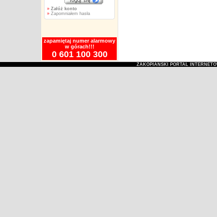
»
Załóż konto
»
Zapomniałem hasła
zapamiętaj numer alarmowy
w górach!!!
0 601 100 300
ZAKOPIAŃSKI PORTAL INTERNET