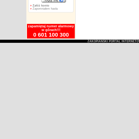
»
Załóż konto
»
Zapomniałem hasła
zapamiętaj numer alarmowy
w górach!!!
0 601 100 300
ZAKOPIAŃSKI PORTAL INTERNET