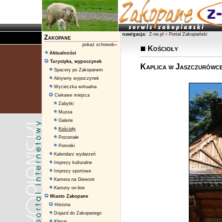
nawigacja:
Z-ne.pl
»
Portal Zakopiański
Zakopane
pokaż schowek
»
Kościoły
Aktualności
Turystyka, wypoczynek
Kaplica w Jaszczurówc
Spacery po Zakopanem
Aktywny wypoczynek
Wycieczka wirtualna
Ciekawe miejsca
Zabytki
Muzea
Galerie
Kościoły
Pozostałe
Pomniki
Kalendarz wydarzeń
Imprezy kulturalne
Imprezy sportowe
Kamera na Giewont
Kamery on-line
Miasto Zakopane
Historia
Dojazd do Zakopanego
Klimat