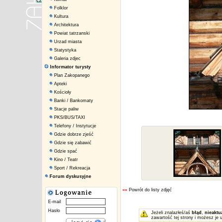
Folklor
Kultura
Architektura
Powiat tatrzanski
Urzad miasta
Statystyka
Galeria zdjec
Informator turysty
Plan Zakopanego
Apteki
Kościoły
Banki / Bankomaty
Stacje paliw
PKS/BUS/TAXI
Telefony / Instytucje
Gdzie dobrze zjeść
Gdzie się zabawić
Gdzie spać
Kino / Teatr
Sport / Rekreacja
Forum dyskusyjne
««
Powrót do listy zdjęć
E-mail
Hasło
Jeżeli znalazłeś/aś
błąd
,
nieaktu
zawartość tej strony i możesz je 