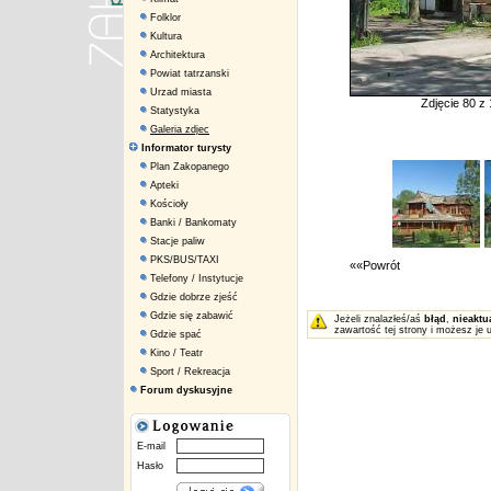
Folklor
Kultura
Architektura
Powiat tatrzanski
Urzad miasta
Zdjęcie 80 z
Statystyka
Galeria zdjec
Informator turysty
Plan Zakopanego
Apteki
Kościoły
Banki / Bankomaty
Stacje paliw
PKS/BUS/TAXI
««Powrót
Telefony / Instytucje
Gdzie dobrze zjeść
Gdzie się zabawić
Jeżeli znalazłeś/aś
błąd
,
nieaktu
zawartość tej strony i możesz je 
Gdzie spać
Kino / Teatr
Sport / Rekreacja
Forum dyskusyjne
E-mail
Hasło