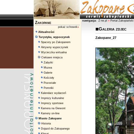
nawigacja:
Z-ne.pl
»
Portal Zakopiański
Zakopane
pokaż schowek
»
Galeria zdjec
Aktualności
Turystyka, wypoczynek
Zakopane_27
Spacery po Zakopanem
Aktywny wypoczynek
Wycieczka wirtualna
Ciekawe miejsca
Zabytki
Muzea
Galerie
Kościoły
Pozostałe
Pomniki
Kalendarz wydarzeń
Imprezy kulturalne
Imprezy sportowe
Kamera na Giewont
Kamery on-line
Miasto Zakopane
Historia
Dojazd do Zakopanego
Klimat