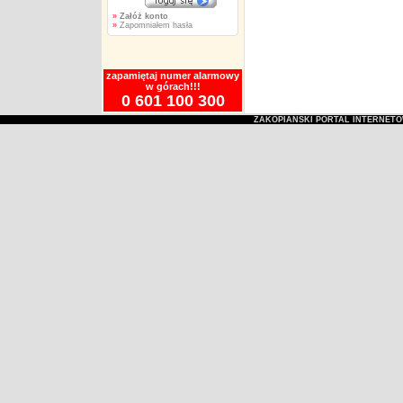
»
Załóż konto
»
Zapomniałem hasła
zapamiętaj numer alarmowy
w górach!!!
0 601 100 300
ZAKOPIAŃSKI PORTAL INTERNET