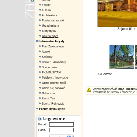
Folklor
Kultura
Architektura
Powiat tatrzanski
Urzad miasta
Zdjęcie 81 z
Statystyka
Galeria zdjec
Informator turysty
Plan Zakopanego
Apteki
Kościoły
Banki / Bankomaty
Stacje paliw
PKS/BUS/TAXI
««Powrót
Telefony / Instytucje
Gdzie dobrze zjeść
Gdzie się zabawić
Jeżeli znalazłeś/aś
błąd
,
nieaktu
zawartość tej strony i możesz je 
Gdzie spać
Kino / Teatr
Sport / Rekreacja
Forum dyskusyjne
E-mail
Hasło