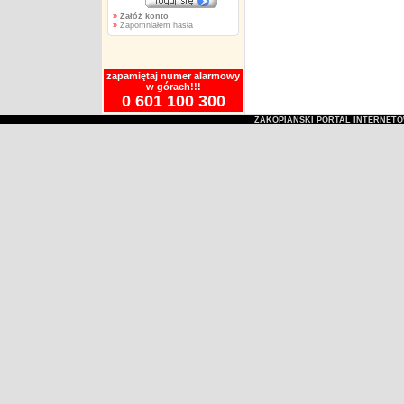
»
Załóż konto
»
Zapomniałem hasła
zapamiętaj numer alarmowy
w górach!!!
0 601 100 300
ZAKOPIAŃSKI PORTAL INTERNET