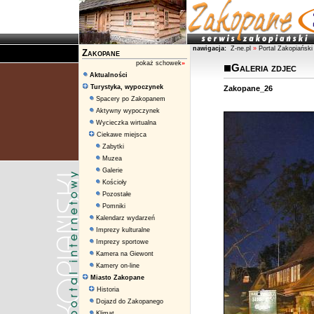
nawigacja:
Z-ne.pl
»
Portal Zakopiański
Zakopane
pokaż schowek
»
Galeria zdjec
Aktualności
Turystyka, wypoczynek
Zakopane_26
Spacery po Zakopanem
Aktywny wypoczynek
Wycieczka wirtualna
Ciekawe miejsca
Zabytki
Muzea
Galerie
Kościoły
Pozostałe
Pomniki
Kalendarz wydarzeń
Imprezy kulturalne
Imprezy sportowe
Kamera na Giewont
Kamery on-line
Miasto Zakopane
Historia
Dojazd do Zakopanego
Klimat