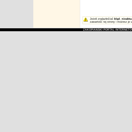
Jeżeli znalazłeś/aś
błąd
,
nieaktu
zawartość tej strony i możesz je 
ZAKOPIAŃSKI PORTAL INTERNET