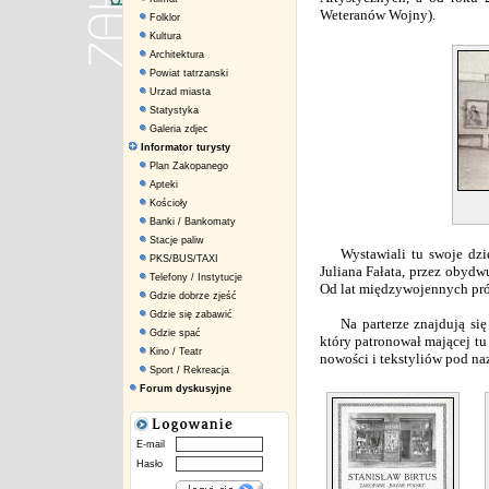
Weteranów Wojny).
Folklor
Kultura
Architektura
Powiat tatrzanski
Urzad miasta
Statystyka
Galeria zdjec
Informator turysty
Plan Zakopanego
Apteki
Kościoły
Banki / Bankomaty
Stacje paliw
Wystawiali tu swoje dzieł
PKS/BUS/TAXI
Juliana Fałata, przez obyd
Telefony / Instytucje
Od lat międzywojennych pró
Gdzie dobrze zjeść
Gdzie się zabawić
Na parterze znajdują się s
Gdzie spać
który patronował mającej tu
Kino / Teatr
nowości i tekstyliów pod n
Sport / Rekreacja
Forum dyskusyjne
E-mail
Hasło