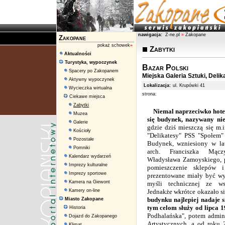
nawigacja:
Z-ne.pl
»
Zakopane
Zakopane
pokaż schowek
»
Zabytki
Aktualności
Turystyka, wypoczynek
Bazar Polski
Spacery po Zakopanem
Miejska Galeria Sztuki, Del
Aktywny wypoczynek
Lokalizacja:
ul. Krupówki 41
Wycieczka wirtualna
strona:
Ciekawe miejsca
Zabytki
Niemal naprzeciwko hote
Muzea
się budynek, nazywany n
Galerie
gdzie dziś mieszczą się m.
Kościoły
"Delikatesy" PSS "Społem" 
Pozostałe
Budynek, wzniesiony w la
Pomniki
arch. Franciszka Mączy
Kalendarz wydarzeń
Władysława Zamoyskiego, 
Imprezy kulturalne
pomieszczenie sklepów i
Imprezy sportowe
prezentowane miały być wy
Kamera na Giewont
myśli technicznej ze ws
Kamery on-line
Jednakże wkrótce okazało si
budynku najlepiej nadaje s
Miasto Zakopane
tym celom służy od lipca 1
Historia
Podhalańska", potem admin
Dojazd do Zakopanego
Artystycznych, a od roku
Klimat