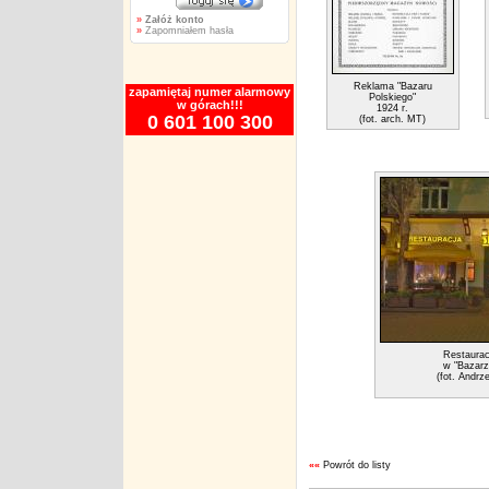
»
Załóż konto
»
Zapomniałem hasła
Reklama "Bazaru
zapamiętaj numer alarmowy
Polskiego"
w górach!!!
1924 r.
0 601 100 300
(fot. arch. MT)
Restaurac
w "Bazarz
(fot. Andrz
««
Powrót do listy