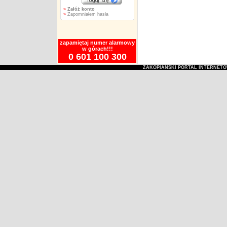
»
Załóż konto
»
Zapomniałem hasła
zapamiętaj numer alarmowy
w górach!!!
0 601 100 300
ZAKOPIAŃSKI PORTAL INTERNET