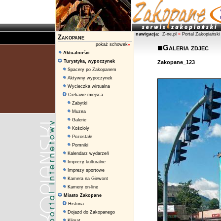
nawigacja:
Z-ne.pl
»
Portal Zakopiański
Zakopane
pokaż schowek
»
Galeria zdjec
Aktualności
Turystyka, wypoczynek
Zakopane_123
Spacery po Zakopanem
Aktywny wypoczynek
Wycieczka wirtualna
Ciekawe miejsca
Zabytki
Muzea
Galerie
Kościoły
Pozostałe
Pomniki
Kalendarz wydarzeń
Imprezy kulturalne
Imprezy sportowe
Kamera na Giewont
Kamery on-line
Miasto Zakopane
Historia
Dojazd do Zakopanego
Klimat