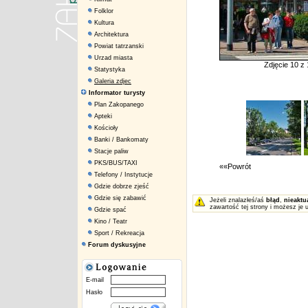
Folklor
Kultura
Architektura
Powiat tatrzanski
Urzad miasta
Zdjęcie 10 z
Statystyka
Galeria zdjec
Informator turysty
Plan Zakopanego
Apteki
Kościoły
Banki / Bankomaty
Stacje paliw
PKS/BUS/TAXI
««Powrót
Telefony / Instytucje
Gdzie dobrze zjeść
Gdzie się zabawić
Jeżeli znalazłeś/aś
błąd
,
nieaktu
zawartość tej strony i możesz je 
Gdzie spać
Kino / Teatr
Sport / Rekreacja
Forum dyskusyjne
E-mail
Hasło