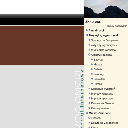
Zakopane
pokaż schowek
»
Aktualności
Turystyka, wypoczynek
Spacery po Zakopanem
Aktywny wypoczynek
Wycieczka wirtualna
Ciekawe miejsca
Zabytki
Muzea
Galerie
Kościoły
Pozostałe
Pomniki
Kalendarz wydarzeń
Imprezy kulturalne
Imprezy sportowe
Kamera na Giewont
Kamery on-line
Miasto Zakopane
Historia
Dojazd do Zakopanego
Klimat