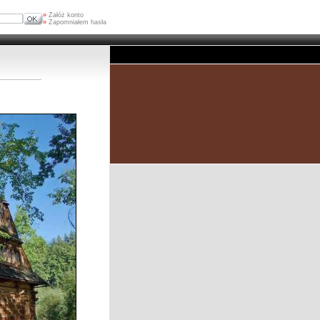
»
Załóż konto
»
Zapomniałem hasła