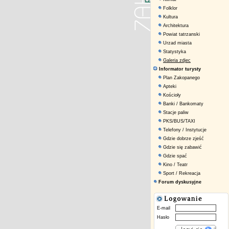
Folklor
Kultura
Architektura
Powiat tatrzanski
Urzad miasta
Statystyka
Galeria zdjec
Informator turysty
Plan Zakopanego
Apteki
Kościoły
Banki / Bankomaty
Stacje paliw
PKS/BUS/TAXI
Telefony / Instytucje
Gdzie dobrze zjeść
Gdzie się zabawić
Gdzie spać
Kino / Teatr
Sport / Rekreacja
Forum dyskusyjne
E-mail
Hasło