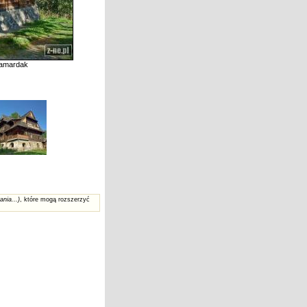
Samardak
ania...)
, które mogą rozszerzyć