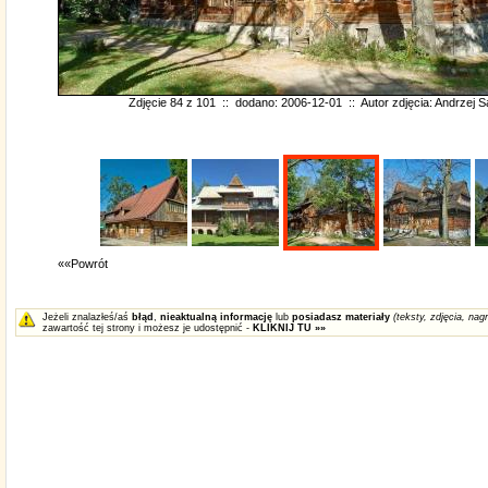
Zdjęcie 84 z 101 :: dodano: 2006-12-01 :: Autor zdjęcia:
Andrzej 
««Powrót
Jeżeli znalazłeś/aś
błąd
,
nieaktualną informację
lub
posiadasz materiały
(teksty, zdjęcia, nagr
zawartość tej strony i możesz je udostępnić -
KLIKNIJ TU »»