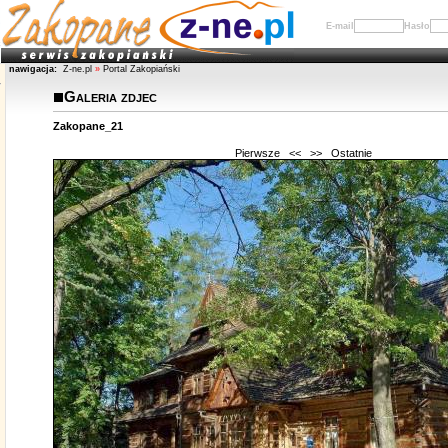
E-mail
Hasło
nawigacja:
Z-ne.pl
»
Portal Zakopiański
Galeria zdjec
Zakopane_21
Pierwsze
<<
>>
Ostatnie