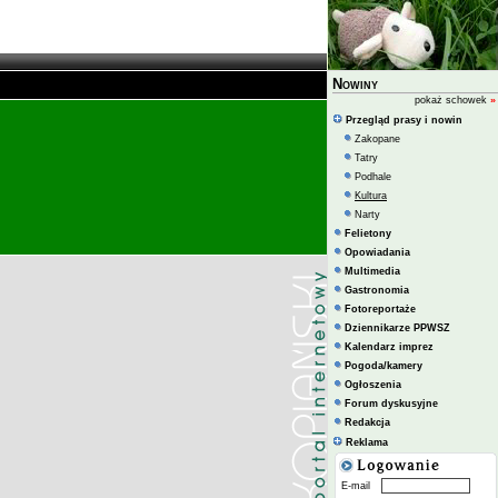
Nowiny
pokaż schowek
»
Przegląd prasy i nowin
Zakopane
Tatry
Podhale
Kultura
Narty
Felietony
Opowiadania
Multimedia
Gastronomia
Fotoreportaże
Dziennikarze PPWSZ
Kalendarz imprez
Pogoda/kamery
Ogłoszenia
Forum dyskusyjne
Redakcja
Reklama
E-mail