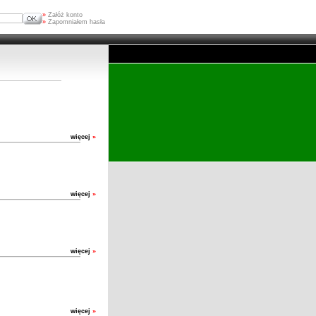
»
Załóż konto
»
Zapomniałem hasła
więcej
»
więcej
»
więcej
»
więcej
»