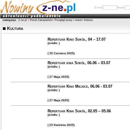
E-mail
Hasło
nawigacja:
Z-ne.pl
»
Portal Zakopiański
»
Przegląd prasy i nowin
»
Kultura
Kultura
Repertuar Kino Sokół, 04 – 17.07
(żródło: )
( 25 Czerwca 2025)
Repertuar kina Sokół, 06.06 – 03.07
(żródło: )
( 27 Maja 2025)
Repertuar Kino Miejsce, 06.06 - 03.07
(żródło: )
( 27 Maja 2025)
Repertuar Kina Sokół, 02.05 – 05.06
(żródło: )
( 23 Kwietnia 2025)