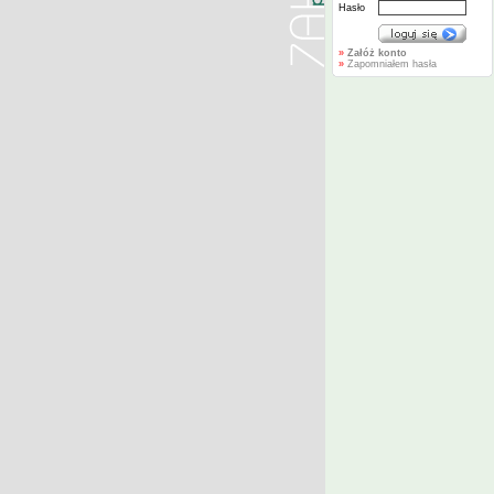
Hasło
»
Załóż konto
»
Zapomniałem hasła