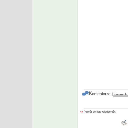
««
Powrót do listy wiadomości