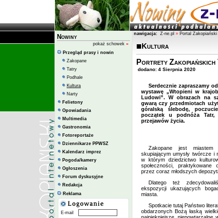
nawigacja:
Z-ne.pl
»
Portal Zakopiański
Nowiny
pokaż schowek
»
Kultura
Przegląd prasy i nowin
Portrety Zakopiańskich
Zakopane
Tatry
dodano: 4 Sierpnia 2020
Podhale
Serdecznie zapraszamy od 
Kultura
wystawę „Wtopieni w krajob
Narty
Ludowi”. W obrazach na sz
Felietony
gwarą czy przedmiotach uż
góralską ślebodę, poczuci
Opowiadania
początek u podnóża Tatr,
Multimedia
przejawów życia.
Gastronomia
Fotoreportaże
Dziennikarze PPWSZ
Zakopane jest miastem 
Kalendarz imprez
skupiającym umysły twórcze i n
w którym dziedzictwo kultur
Pogoda/kamery
społeczności, praktykowane 
Ogłoszenia
przez coraz młodszych depozyta
Forum dyskusyjne
Dlatego też zdecydowali
Redakcja
ekspozycji ukazujących boga
Reklama
miasta.
Spotkacie tutaj Państwo liter
obdarzonych Bożą łaską wielkie
E-mail
najpiękniejsze, niepowtarzalne