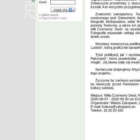
Hasło
Zobaczycie przedmioty z duszą
kształt. A to wszystko przygoto
Znakomici zakopiańscy Tw
»
Załóż konto
urodzonego pod Giewontem, Ad
»
Zapomniałem hasła
fotografii. Ambasadora wielu 
portrety Twórców, a także ich 
willi Czerwony Dwór na wysta
Fotografie wspaniale oddają ul
dzieło sztuki.
Wystawy towarzyszą publika
Ludowi”, którą graficznie oprawi
Tytuł publikacji jak i wyst
Pęksowej”, która powiedziała:
mogła”. Jej słowa stały się insp
Serdecznie dziękujemy Artyst
tego projektu.
Życzymy by zarówno wystawy
by otworzyły przed Państwem z
kultury ludowej.
Miejsce: Willa Czerwony Dwór, 
2020-08-07 - 2020-09-30 od 10:
Organizator: Miasto Zakopane, 
E-mail:
kultura@zakopane.eu
Telefon: 18 20 20 425