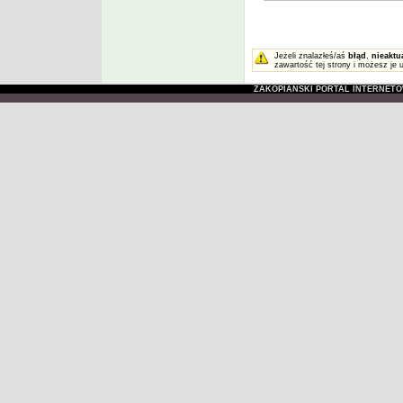
Jeżeli znalazłeś/aś
błąd
,
nieaktu
zawartość tej strony i możesz je 
ZAKOPIAŃSKI PORTAL INTERNET