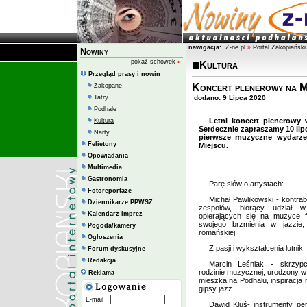
nawigacja:
Z-ne.pl
»
Portal Zakopiański
Nowiny
pokaż schowek
»
Kultura
Przegląd prasy i nowin
Koncert plenerowy na M
Zakopane
Tatry
dodano: 9 Lipca 2020
Podhale
Letni koncert plenerowy 
Kultura
Serdecznie zapraszamy 10 lipc
Narty
pierwsze muzyczne wydarze
Felietony
Miejscu.
Opowiadania
Multimedia
Gastronomia
Parę słów o artystach:
Fotoreportaże
Michał Pawlikowski - kontra
Dziennikarze PPWSZ
zespołów, biorący udział 
Kalendarz imprez
opierających się na muzyce fo
swojego brzmienia w jazzie
Pogoda/kamery
romańskiej.
Ogłoszenia
Z pasji i wykształcenia lutnik.
Forum dyskusyjne
Redakcja
Marcin Leśniak - skrzyp
rodzinie muzycznej, urodzony w
Reklama
mieszka na Podhalu, inspiracja
gipsy jazz.
E-mail
Dawid Kluś- instrumenty pe