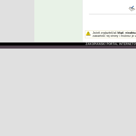
Jeżeli znalazłeś/aś
błąd
,
nieaktu
zawartość tej strony i możesz je 
ZAKOPIAŃSKI PORTAL INTERNET