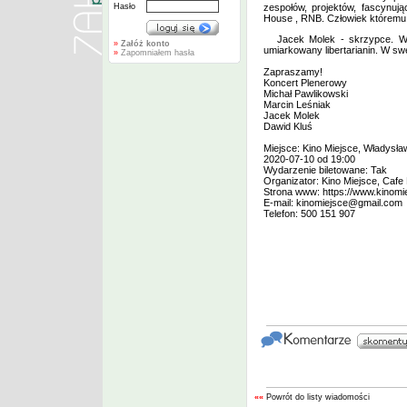
Hasło
zespołów, projektów, fascynu
House , RNB. Człowiek któremu 
Jacek Molek - skrzypce. Wy
»
Załóż konto
umiarkowany libertarianin. W swe
»
Zapomniałem hasła
Zapraszamy!
Koncert Plenerowy
Michał Pawlikowski
Marcin Leśniak
Jacek Molek
Dawid Kluś
Miejsce: Kino Miejsce, Władysł
2020-07-10 od 19:00
Wydarzenie biletowane: Tak
Organizator: Kino Miejsce, Cafe
Strona www:
https://www.kinomi
E-mail:
kinomiejsce@gmail.com
Telefon: 500 151 907
««
Powrót do listy wiadomości