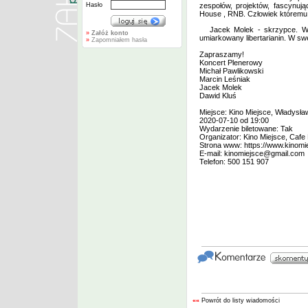
Hasło
zespołów, projektów, fascynu
House , RNB. Człowiek któremu 
Jacek Molek - skrzypce. Wy
»
Załóż konto
umiarkowany libertarianin. W swe
»
Zapomniałem hasła
Zapraszamy!
Koncert Plenerowy
Michał Pawlikowski
Marcin Leśniak
Jacek Molek
Dawid Kluś
Miejsce: Kino Miejsce, Władysł
2020-07-10 od 19:00
Wydarzenie biletowane: Tak
Organizator: Kino Miejsce, Cafe
Strona www:
https://www.kinomi
E-mail:
kinomiejsce@gmail.com
Telefon: 500 151 907
««
Powrót do listy wiadomości