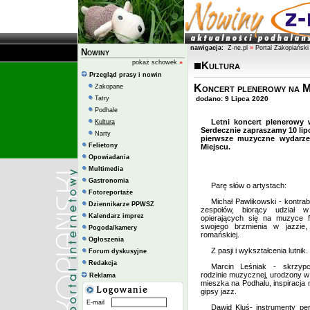
nawigacja:
Z-ne.pl
»
Portal Zakopiański
Nowiny
pokaż schowek
»
Kultura
Przegląd prasy i nowin
Koncert plenerowy na M
Zakopane
Tatry
dodano: 9 Lipca 2020
Podhale
Letni koncert plenerowy 
Kultura
Serdecznie zapraszamy 10 lipc
Narty
pierwsze muzyczne wydarze
Felietony
Miejscu.
Opowiadania
Multimedia
Gastronomia
Parę słów o artystach:
Fotoreportaże
Michał Pawlikowski - kontra
Dziennikarze PPWSZ
zespołów, biorący udział 
Kalendarz imprez
opierających się na muzyce fo
swojego brzmienia w jazzie
Pogoda/kamery
romańskiej.
Ogłoszenia
Z pasji i wykształcenia lutnik.
Forum dyskusyjne
Redakcja
Marcin Leśniak - skrzyp
rodzinie muzycznej, urodzony w
Reklama
mieszka na Podhalu, inspiracja
gipsy jazz.
E-mail
Dawid Kluś- instrumenty pe