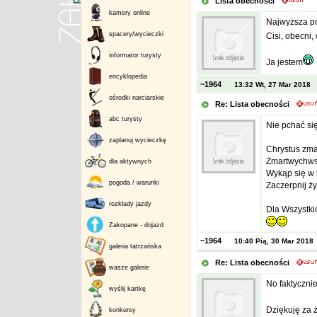
Lista obecności
kamery online
Najwyższa por
spacery/wycieczki
Cisi, obecni,
informator turysty
Ja jestem
encyklopedia
~1964
13:32 Wt, 27 Mar 2018
ośrodki narciarskie
Re: Lista obecności
abc turysty
Nie pchać się
zaplanuj wycieczkę
Chrystus zmar
Zmartwychwst
dla aktywnych
Wykąp się w b
pogoda / warunki
Zaczerpnij ż
rozkłady jazdy
Dla Wszystkic
Zakopane - dojazd
~1964
10:40 Pią, 30 Mar 2018
galeria tatrzańska
Re: Lista obecności
wasze galerie
No faktycznie,
wyślij kartkę
Dziękuję za 
konkursy