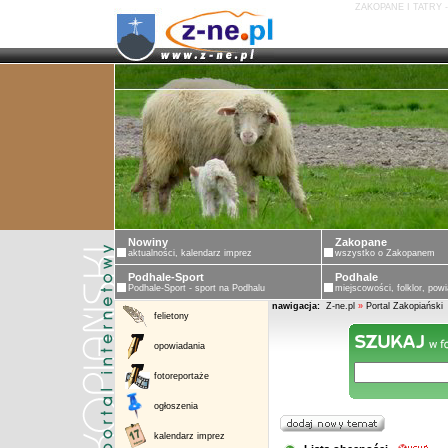
ZAKOPANE I TATRY 
Nowiny
Zakopane
aktualności, kalendarz imprez
wszystko o Zakopanem
Podhale-Sport
Podhale
Podhale-Sport - sport na Podhalu
miejscowości, folklor, powi
nawigacja:
Z-ne.pl
»
Portal Zakopiański
felietony
opowiadania
fotoreportaże
ogłoszenia
kalendarz imprez