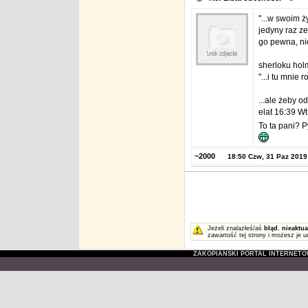
"...w swoim ż
jedyny raz ze
go pewna, ni
sherloku hol
"...i tu mnie 
...ale żeby od
elat 16:39 Wt
To ta pani? P
~2000
18:50 Czw, 31 Paz 2019
Jeżeli znalazłeś/aś
błąd
,
nieaktua
zawartość tej strony i możesz je u
ZAKOPIAŃSKI PORTAL INTERNET