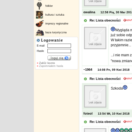
folklor
ewalina
12:58 Pią, 30 Mar 201
kultura i sztuka
Re: Lista obecności
imprezy regionalne
Wygląda na
baza turystyczna
już sobie odp
W takim razi
przyjemnie...
E-mail
Hasło
...i nie mam 
"nowa zmian
»
Załóż konto
»
Zapomniałem hasła
~1964
14:08 Pn, 09 Kwi 2018
Re: Lista obecności
Szkoda
foteol
13:54 Wt, 10 Kwi 2018
Re: Lista obecności