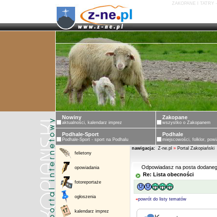
ZAKOPANE I TATRY 
Nowiny
Zakopane
aktualności, kalendarz imprez
wszystko o Zakopanem
Podhale-Sport
Podhale
Podhale-Sport - sport na Podhalu
miejscowości, folklor, powi
nawigacja:
Z-ne.pl
»
Portal Zakopiański
felietony
Odpowiadasz na posta dodaneg
opowiadania
Re: Lista obecności
fotoreportaże
ogłoszenia
«
powrót do listy tematów
kalendarz imprez