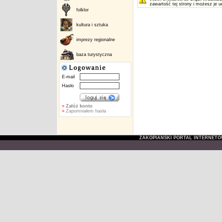
zawartość tej strony i możesz je u
folklor
kultura i sztuka
imprezy regionalne
baza turystyczna
E-mail
Hasło
»
Załóż konto
»
Zapomniałem hasła
ZAKOPIAŃSKI PORTAL INTERNET