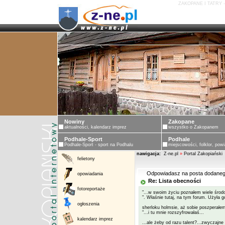
ZAKOPANE I TATRY 
Nowiny
Zakopane
aktualności, kalendarz imprez
wszystko o Zakopanem
Podhale-Sport
Podhale
Podhale-Sport - sport na Podhalu
miejscowości, folklor, powi
nawigacja:
Z-ne.pl
»
Portal Zakopiański
felietony
Odpowiadasz na posta dodaneg
opowiadania
Re: Lista obecności
fotoreportaże
"...w swoim życiu poznałem wiele środow
". Właśnie tutaj, na tym forum. Użyła 
ogłoszenia
sherloku holmsie, aż sobie poszperałem
"...i tu mnie rozszyfrowałaś...
kalendarz imprez
...ale żeby od razu talent?...zwyczajne p