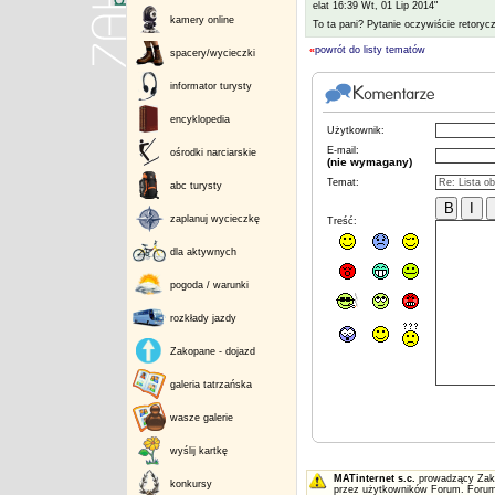
elat 16:39 Wt, 01 Lip 2014"
kamery online
To ta pani? Pytanie oczywiście retorycz
«
powrót do listy tematów
spacery/wycieczki
informator turysty
encyklopedia
Użytkownik:
E-mail:
ośrodki narciarskie
(nie wymagany)
Temat:
abc turysty
zaplanuj wycieczkę
Treść:
dla aktywnych
pogoda / warunki
rozkłady jazdy
Zakopane - dojazd
galeria tatrzańska
wasze galerie
wyślij kartkę
MATinternet s.c.
prowadzący Zakop
konkursy
przez użytkowników Forum. Forum 