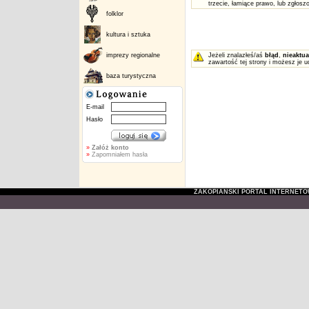
trzecie, łamiące prawo, lub zgłos
folklor
kultura i sztuka
imprezy regionalne
Jeżeli znalazłeś/aś
błąd
,
nieaktua
zawartość tej strony i możesz je u
baza turystyczna
E-mail
Hasło
»
Załóż konto
»
Zapomniałem hasła
ZAKOPIAŃSKI PORTAL INTERNET