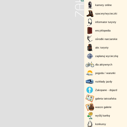
kamery online
spacery/wycieczki
informator turysty
encyklopedia
ośrodki narciarskie
abc turysty
zaplanuj wycieczkę
dla aktywnych
pogoda / warunki
rozkłady jazdy
Zakopane - dojazd
galeria tatrzańska
wasze galerie
wyślij kartkę
konkursy