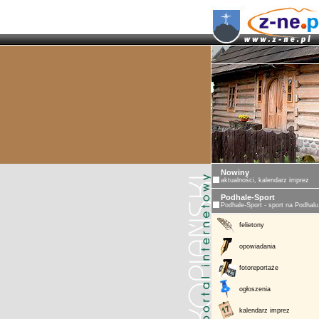
Nowiny
aktualności, kalendarz imprez
Podhale-Sport
Podhale-Sport - sport na Podhalu
felietony
opowiadania
fotoreportaże
ogłoszenia
kalendarz imprez