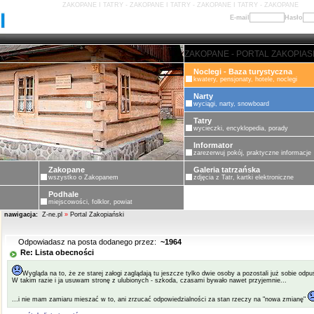
ZAKOPANE I TATRY - ZAKOPANE I TATRY - ZAKOPANE I TATRY - ZAKOPANE
E-mail
Hasło
ZAKOPANE - PORTAL ZAKOPIASKI -
Noclegi - Baza turystyczna
kwatery, pensjonaty, hotele, noclegi
Narty
wyciągi, narty, snowboard
Tatry
wycieczki, encyklopedia, porady
Informator
zarezerwuj pokój, praktyczne informacje
Zakopane
Galeria tatrzańska
wszystko o Zakopanem
zdjęcia z Tatr, kartki elektroniczne
Podhale
miejscowości, folklor, powiat
nawigacja:
Z-ne.pl
»
Portal Zakopiański
Odpowiadasz na posta dodanego przez:
~1964
Re: Lista obecności
Wygląda na to, że ze starej załogi zaglądają tu jeszcze tylko dwie osoby a pozostali już sobie odpuś
W takim razie i ja usuwam stronę z ulubionych - szkoda, czasami bywało nawet przyjemnie...
...i nie mam zamiaru mieszać w to, ani zrzucać odpowiedzialności za stan rzeczy na "nowa zmianę"