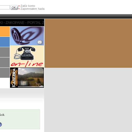
»
Załóż konto
»
Zapomniałem hasła
 ZAKOPANE - PORTAL ZAKOPIASKI - ZAKOPANE - PORTAL ZAKOPIASKI - ZAKO
cili.