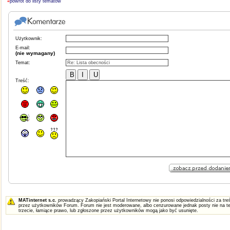
«
powrót do listy tematów
Użytkownik:
E-mail:
(nie wymagany)
Temat:
Treść:
MATinternet s.c.
prowadzący Zakopiański Portal Internetowy nie ponosi odpowiedzialności za t
przez użytkowników Forum. Forum nie jest moderowane, albo cenzurowane jednak posty nie na te
trzecie, łamiące prawo, lub zgłoszone przez użytkowników mogą jako być usunięte.