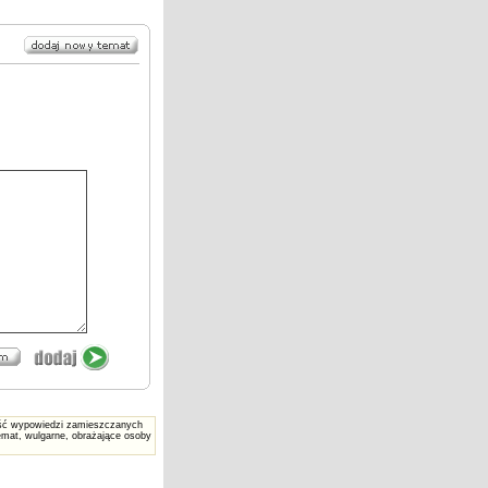
reść wypowiedzi zamieszczanych
mat, wulgarne, obrażające osoby