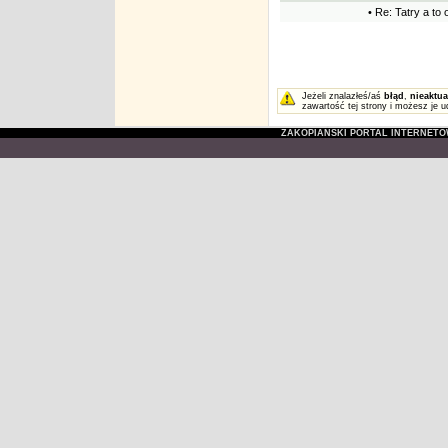
• Re: Tatry a to 
Jeżeli znalazłeś/aś
błąd
,
nieaktua
zawartość tej strony i możesz je u
ZAKOPIAŃSKI PORTAL INTERNET