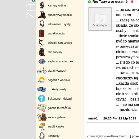
Re: Tatry a to ostatné
kamery online
... no cóż ew
adresem...
spacery/wycieczki
... zaczęłaś 
informator turysty
składa, że sł
osoby... i mn
encyklopedia
...dość rzad
być co niemia
ośrodki narciarskie
w powyższym 
niekonsekwenc
abc turysty
powyższym wpi
zaplanuj wycieczkę
... z tego co
wśród nich nie
dla aktywnych
... owszem s
chociażby tej 
pogoda / warunki
...każda osob
będzie koment
rozkłady jazdy
nie trzeba ni
Zakopane - dojazd
czytać... bez 
... i nie ma 
galeria tatrzańska
... pozdrawiam
wasze galerie
mary1
20:25 Pn, 22 Lip 2013
wyślij kartkę
konkursy
Zmień styl wyświetlania forum:
[ poka