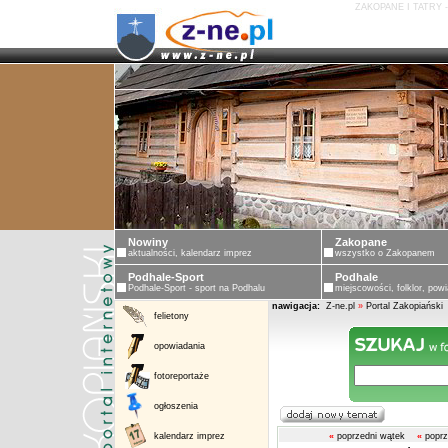
ZAKOPANE I TATRY 
Nowiny
Zakopane
aktualności, kalendarz imprez
wszystko o Zakopanem
Podhale-Sport
Podhale
Podhale-Sport - sport na Podhalu
miejscowości, folklor, powi
nawigacja:
Z-ne.pl
»
Portal Zakopiański
felietony
opowiadania
fotoreportaże
ogłoszenia
kalendarz imprez
«
poprzedni wątek
«
poprz