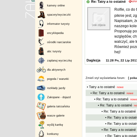
Re: Tatry a to ostatné
kamery online
Rolfie, co do 
spacery/wycieczki
piknie jest, 
Napisałam, że
informator turysty
naszego koleg
Proponuję po 
encyklopedia
względów, ch
walczyć, ale 
ośrodki narciarskie
Również pozdr
abc turysty
hej!
Daglezja
11:28 Pn, 22 Lip 201
zaplanuj wycieczkę
dla aktywnych
Zmień styl wyświetlania forum:
[ poka
pogoda / warunki
• Tatry a to ostatné
nowe
rozkłady jazdy
• Re: Tatry a to ostatné
nowe
Zakopane - dojazd
• Re: Tatry a to ostatné
nowe
• Re: Tatry a to ostatné
no
galeria tatrzańska
• Re: Tatry a to ostatné
wasze galerie
• Re: Tatry a to ostat
• Re: Tatry a to ostat
wyślij kartkę
• Re: Tatry a to ostatné
konkursy
• Re: Tatry a to ostat