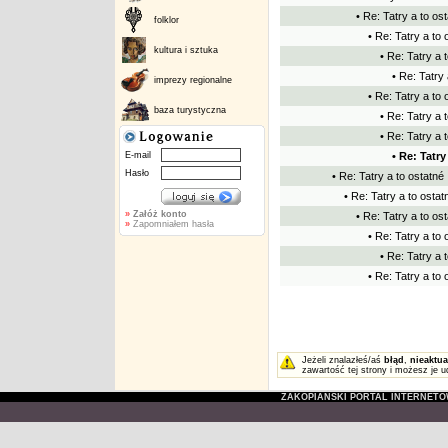
• Re: Tatry a to os
folklor
• Re: Tatry a to 
kultura i sztuka
• Re: Tatry a 
• Re: Tatry 
imprezy regionalne
• Re: Tatry a to 
baza turystyczna
• Re: Tatry a 
• Re: Tatry a 
E-mail
• Re: Tatry
Hasło
• Re: Tatry a to ostatné
• Re: Tatry a to ostat
»
Załóż konto
• Re: Tatry a to os
»
Zapomniałem hasła
• Re: Tatry a to 
• Re: Tatry a 
• Re: Tatry a to 
Jeżeli znalazłeś/aś
błąd
,
nieaktua
zawartość tej strony i możesz je u
ZAKOPIAŃSKI PORTAL INTERNET