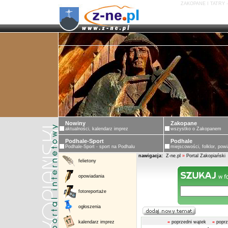
ZAKOPANE I TATRY 
Nowiny
Zakopane
aktualności, kalendarz imprez
wszystko o Zakopanem
Podhale-Sport
Podhale
Podhale-Sport - sport na Podhalu
miejscowości, folklor, powi
nawigacja:
Z-ne.pl
»
Portal Zakopiański
felietony
opowiadania
fotoreportaże
ogłoszenia
kalendarz imprez
«
poprzedni wątek
«
poprz