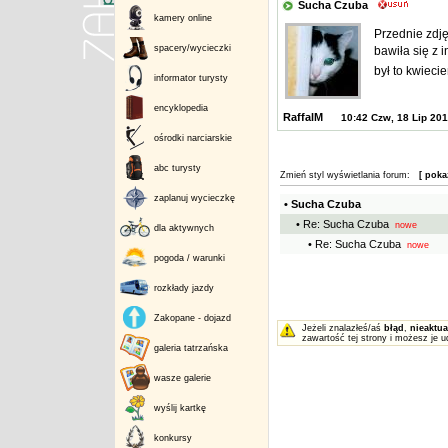
Sucha Czuba
kamery online
Przednie zdję
spacery/wycieczki
bawiła się z 
był to kwieci
informator turysty
encyklopedia
RaffalM
10:42 Czw, 18 Lip 20
ośrodki narciarskie
abc turysty
Zmień styl wyświetlania forum:
[ poka
zaplanuj wycieczkę
• Sucha Czuba
• Re: Sucha Czuba
nowe
dla aktywnych
• Re: Sucha Czuba
nowe
pogoda / warunki
rozkłady jazdy
Zakopane - dojazd
Jeżeli znalazłeś/aś
błąd
,
nieaktua
zawartość tej strony i możesz je u
galeria tatrzańska
wasze galerie
wyślij kartkę
konkursy