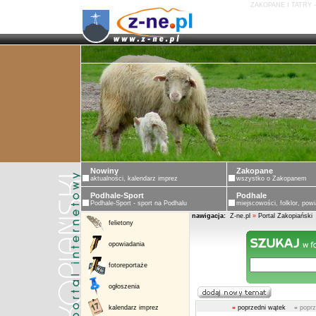
ZAKOPANE I TATRY 
Nowiny
Zakopane
aktualności, kalendarz imprez
wszystko o Zakopanem
Podhale-Sport
Podhale
Podhale-Sport - sport na Podhalu
miejscowości, folklor, powi
nawigacja:
Z-ne.pl
»
Portal Zakopiański
felietony
opowiadania
fotoreportaże
ogłoszenia
kalendarz imprez
«
poprzedni wątek
«
poprz