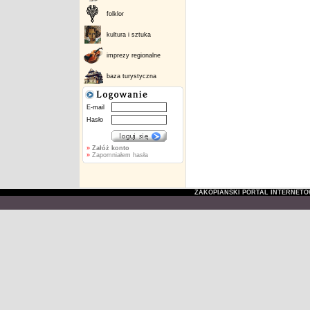
folklor
kultura i sztuka
imprezy regionalne
baza turystyczna
E-mail
Hasło
»
Załóż konto
»
Zapomniałem hasła
ZAKOPIAŃSKI PORTAL INTERNET