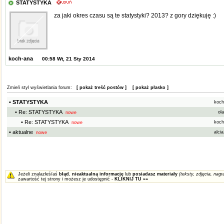
STATYSTYKA
za jaki okres czasu są te statystyki? 2013? z gory dziękuję :)
koch-ana
00:58 Wt, 21 Sty 2014
Zmień styl wyświetlania forum:
[ pokaż treść postów ]
[ pokaż płasko ]
• STATYSTYKA
koch
• Re: STATYSTYKA
ol
nowe
• Re: STATYSTYKA
koch
nowe
• aktualne
alci
nowe
Jeżeli znalazłeś/aś
błąd
,
nieaktualną informację
lub
posiadasz materiały
(teksty, zdjęcia, nagra
zawartość tej strony i możesz je udostępnić -
KLIKNIJ TU »»