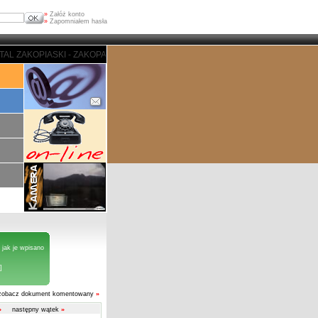
»
Załóż konto
»
Zapomniałem hasła
I - ZAKOPANE - PORTAL ZAKOPIASKI - ZAKOPANE - PORTAL ZAKOPIASKI - Z
 jak je wpisano
]
zobacz dokument komentowany
»
»
następny wątek
»