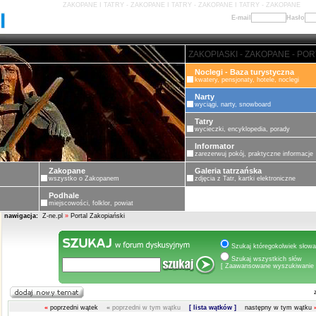
ZAKOPANE I TATRY - ZAKOPANE I TATRY - ZAKOPANE I TATRY - ZAKOPANE
E-mail
Hasło
ZAKOPANE - PORTAL ZAKOPIASK
Noclegi - Baza turystyczna
kwatery, pensjonaty, hotele, noclegi
Narty
wyciągi, narty, snowboard
Tatry
wycieczki, encyklopedia, porady
Informator
zarezerwuj pokój, praktyczne informacje
Zakopane
Galeria tatrzańska
wszystko o Zakopanem
zdjęcia z Tatr, kartki elektroniczne
Podhale
miejscowości, folklor, powiat
nawigacja:
Z-ne.pl
»
Portal Zakopiański
Szukaj któregokolwiek słowa
Szukaj wszystkich słów
[ Zaawansowane wyszukiwanie 
«
poprzedni wątek
«
poprzedni w tym wątku
[ lista wątków ]
następny w tym wątku