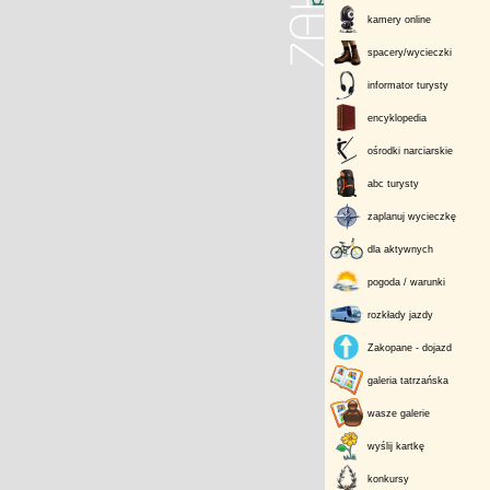
kamery online
spacery/wycieczki
informator turysty
encyklopedia
ośrodki narciarskie
abc turysty
zaplanuj wycieczkę
dla aktywnych
pogoda / warunki
rozkłady jazdy
Zakopane - dojazd
galeria tatrzańska
wasze galerie
wyślij kartkę
konkursy