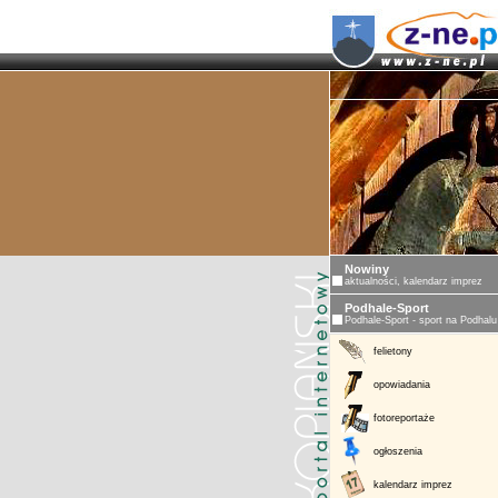
Nowiny
aktualności, kalendarz imprez
Podhale-Sport
Podhale-Sport - sport na Podhalu
felietony
opowiadania
fotoreportaże
ogłoszenia
kalendarz imprez