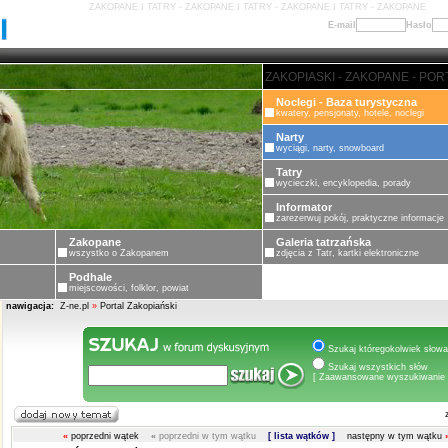
ZAKOPANE I TATRY - ZAKOPANE I TATRY - ZAKOPANE I TATRY - ZAKOPANE
E-mail
Hasło
ZAKOPANE - PORTAL ZAKOPIASK
Noclegi - Baza turystyczna
kwatery, pensjonaty, hotele, noclegi
Narty
wyciągi, narty, snowboard
Tatry
wycieczki, encyklopedia, porady
Informator
zarezerwuj pokój, praktyczne informacje
Zakopane
Galeria tatrzańska
wszystko o Zakopanem
zdjęcia z Tatr, kartki elektroniczne
Podhale
miejscowości, folklor, powiat
nawigacja:
Z-ne.pl
»
Portal Zakopiański
Szukaj któregokolwiek słowa
Szukaj wszystkich słów
[ Zaawansowane wyszukiwanie 
«
poprzedni wątek
«
poprzedni w tym wątku
[ lista wątków ]
następny w tym wątku