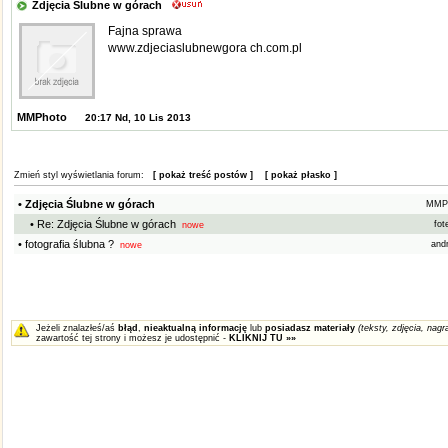
Zdjęcia Ślubne w górach
Fajna sprawa
www.zdjeciaslubnewgora ch.com.pl
MMPhoto
20:17 Nd, 10 Lis 2013
Zmień styl wyświetlania forum:
[ pokaż treść postów ]
[ pokaż płasko ]
• Zdjęcia Ślubne w górach
MMP
• Re: Zdjęcia Ślubne w górach
fot
nowe
• fotografia ślubna ?
and
nowe
Jeżeli znalazłeś/aś
błąd
,
nieaktualną informację
lub
posiadasz materiały
(teksty, zdjęcia, nagra
zawartość tej strony i możesz je udostępnić -
KLIKNIJ TU »»