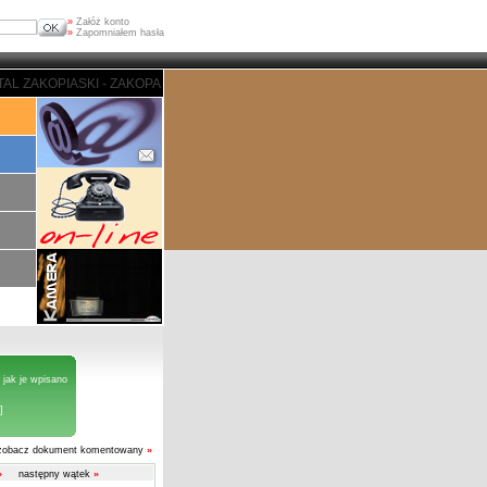
»
Załóż konto
»
Zapomniałem hasła
I - ZAKOPANE - PORTAL ZAKOPIASKI - ZAKOPANE - PORTAL ZAKOPIASKI - Z
 jak je wpisano
]
zobacz dokument komentowany
»
»
następny wątek
»