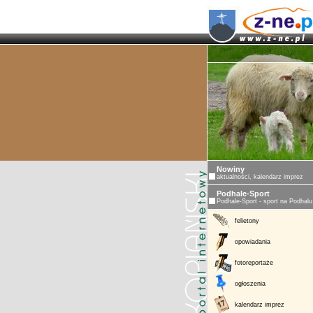
Nowiny
aktualności, kalendarz imprez
Podhale-Sport
Podhale-Sport - sport na Podhalu
felietony
opowiadania
fotoreportaże
ogłoszenia
kalendarz imprez