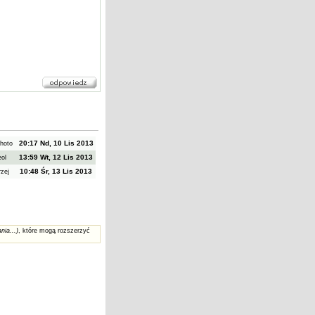
20:17 Nd, 10 Lis 2013
hoto
13:59 Wt, 12 Lis 2013
eol
10:48 Śr, 13 Lis 2013
rzej
nia...)
, które mogą rozszerzyć