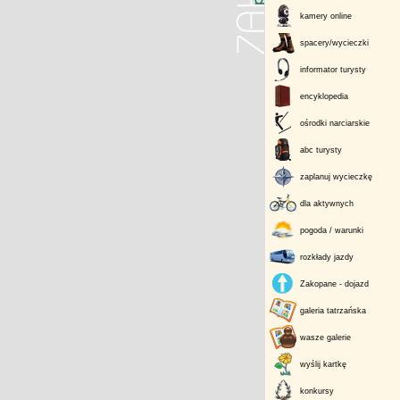
kamery online
spacery/wycieczki
informator turysty
encyklopedia
ośrodki narciarskie
abc turysty
zaplanuj wycieczkę
dla aktywnych
pogoda / warunki
rozkłady jazdy
Zakopane - dojazd
galeria tatrzańska
wasze galerie
wyślij kartkę
konkursy