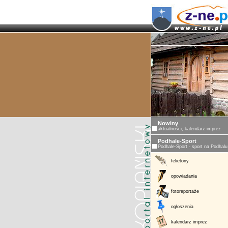
Nowiny
aktualności, kalendarz imprez
Podhale-Sport
Podhale-Sport - sport na Podhalu
felietony
opowiadania
fotoreportaże
ogłoszenia
kalendarz imprez