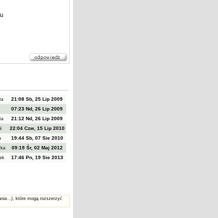
au
21:08 Sb, 25 Lip 2009
ta
07:23 Nd, 26 Lip 2009
l
21:12 Nd, 26 Lip 2009
ta
22:04 Czw, 15 Lip 2010
ał
19:44 Sb, 07 Sie 2010
a
09:19 Śr, 02 Maj 2012
tka
17:46 Pn, 19 Sie 2013
iek
nia...)
, które mogą rozszerzyć