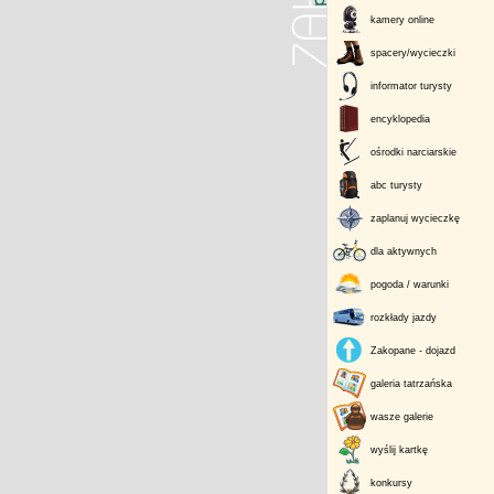
kamery online
spacery/wycieczki
informator turysty
encyklopedia
ośrodki narciarskie
abc turysty
zaplanuj wycieczkę
dla aktywnych
pogoda / warunki
rozkłady jazdy
Zakopane - dojazd
galeria tatrzańska
wasze galerie
wyślij kartkę
konkursy