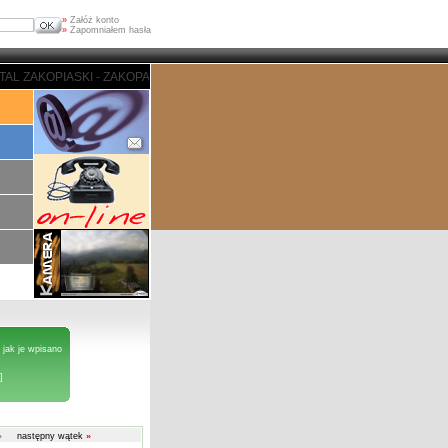
»
Załóż konto
»
Zapomniałem hasła
I - ZAKOPANE - PORTAL ZAKOPIASKI - ZAKOPANE - PORTAL ZAKOPIASKI - Z
 jak je wpisano
]
»
następny wątek
»