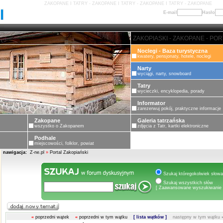
ZAKOPANE I TATRY - ZAKOPANE I TATRY - ZAKOPANE I TATRY - ZAKOPANE
E-mail
Hasło
ZAKOPANE - PORTAL ZAKOPIASK
Noclegi - Baza turystyczna
kwatery, pensjonaty, hotele, noclegi
Narty
wyciągi, narty, snowboard
Tatry
wycieczki, encyklopedia, porady
Informator
zarezerwuj pokój, praktyczne informacje
Zakopane
Galeria tatrzańska
wszystko o Zakopanem
zdjęcia z Tatr, kartki elektroniczne
Podhale
miejscowości, folklor, powiat
nawigacja:
Z-ne.pl
»
Portal Zakopiański
Szukaj któregokolwiek słowa
Szukaj wszystkich słów
[ Zaawansowane wyszukiwanie 
«
poprzedni wątek
«
poprzedni w tym wątku
[ lista wątków ]
następny w tym wątku