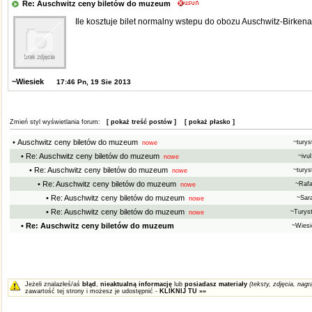
Re: Auschwitz ceny biletów do muzeum
Ile kosztuje bilet normalny wstepu do obozu Auschwitz-Birken
~Wiesiek
17:46 Pn, 19 Sie 2013
Zmień styl wyświetlania forum:
[ pokaż treść postów ]
[ pokaż płasko ]
• Auschwitz ceny biletów do muzeum
~turys
nowe
• Re: Auschwitz ceny biletów do muzeum
~ivu
nowe
• Re: Auschwitz ceny biletów do muzeum
~turys
nowe
• Re: Auschwitz ceny biletów do muzeum
~Raf
nowe
• Re: Auschwitz ceny biletów do muzeum
~Sar
nowe
• Re: Auschwitz ceny biletów do muzeum
~Turys
nowe
• Re: Auschwitz ceny biletów do muzeum
~Wies
Jeżeli znalazłeś/aś
błąd
,
nieaktualną informację
lub
posiadasz materiały
(teksty, zdjęcia, nagra
zawartość tej strony i możesz je udostępnić -
KLIKNIJ TU »»