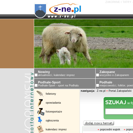
ZAKOPANE I TATRY 
Nowiny
Zakopane
aktualności, kalendarz imprez
wszystko o Zakopanem
Podhale-Sport
Podhale
Podhale-Sport - sport na Podhalu
miejscowości, folklor, powi
nawigacja:
Z-ne.pl
»
Portal Zakopiański
felietony
opowiadania
fotoreportaże
ogłoszenia
kalendarz imprez
«
poprzedni wątek
«
poprz