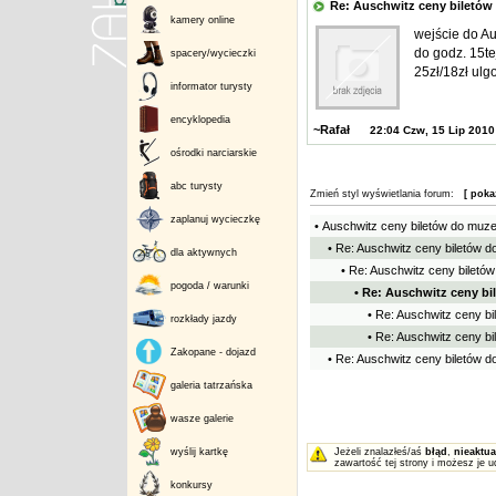
Re: Auschwitz ceny bilet
kamery online
wejście do Au
do godz. 15t
spacery/wycieczki
25zł/18zł ulg
informator turysty
encyklopedia
~Rafał
22:04 Czw, 15 Lip 2010
ośrodki narciarskie
abc turysty
Zmień styl wyświetlania forum:
[ poka
zaplanuj wycieczkę
• Auschwitz ceny biletów do muz
• Re: Auschwitz ceny biletów 
dla aktywnych
• Re: Auschwitz ceny bilet
pogoda / warunki
• Re: Auschwitz ceny b
• Re: Auschwitz ceny b
rozkłady jazdy
• Re: Auschwitz ceny b
Zakopane - dojazd
• Re: Auschwitz ceny biletów 
galeria tatrzańska
wasze galerie
wyślij kartkę
Jeżeli znalazłeś/aś
błąd
,
nieaktua
zawartość tej strony i możesz je u
konkursy