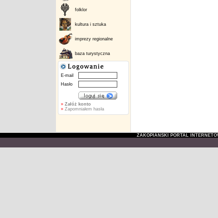
folklor
kultura i sztuka
imprezy regionalne
baza turystyczna
E-mail
Hasło
»
Załóż konto
»
Zapomniałem hasła
ZAKOPIAŃSKI PORTAL INTERNET