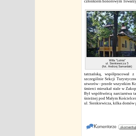
członkiem honorowym Towarzys
Willa "Lutnia"
ul. Sienkiewicza 5
(fot. Andrzej Samardak)
tatrzańską, współpracował z
szczególnie Sekcji Turystyczn
utworów - przede wszystkim K
śmierci mieszkał stale w Zako
Był współtwórcą narciarstwa 
śnieżnej pod Małym Kościelcem
ul. Sienkiewicza, kilka domów 