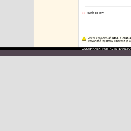
««
Powrót do listy
Jeżeli znalazłeś/aś
błąd
,
nieaktua
zawartość tej strony i możesz je u
ZAKOPIAŃSKI PORTAL INTERNET