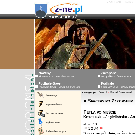
ZAKOPANE I TATRY 
Z
Nowiny
Zakopane
aktualności, kalendarz imprez
wszystko o Zakopanem
Podhale-Sport
Podhale
Podhale-Sport - sport na Podhalu
miejscowości, folklor, powi
nawigacja:
Z-ne.pl
»
Portal Zakopiański
felietony
Spacery po Zakopanem
opowiadania
Pętla po mieście
fotoreportaże
Kościuszki - Jagiellońska - A
ogłoszenia
strona: 1/4
1
2
3
4
kalendarz imprez
Spacer na pół dnia, w środkow