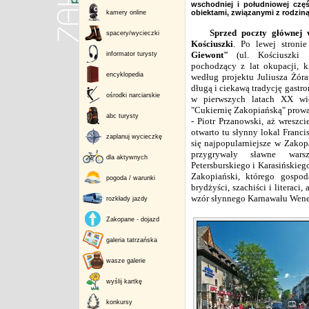
wschodniej i południowej częś
obiektami, związanymi z rodzin
kamery online
Sprzed poczty głównej w
spacery/wycieczki
Kościuszki
. Po lewej stroni
Giewont"
(ul. Kościuszki 
informator turysty
pochodzący z lat okupacji, 
encyklopedia
według projektu Juliusza Żóra
długą i ciekawą tradycję gastr
ośrodki narciarskie
w pierwszych latach XX wi
"Cukiernię Zakopiańską" prowa
abc turysty
- Piotr Przanowski, aż wreszc
otwarto tu słynny lokal Franci
zaplanuj wycieczkę
się najpopularniejsze w Zakop
przygrywały sławne warsz
dla aktywnych
Petersburskiego i Karasińskie
Zakopiański, którego gospo
pogoda / warunki
brydżyści, szachiści i literac
wzór słynnego Karnawału Wene
rozkłady jazdy
Zakopane - dojazd
galeria tatrzańska
wasze galerie
wyślij kartkę
konkursy