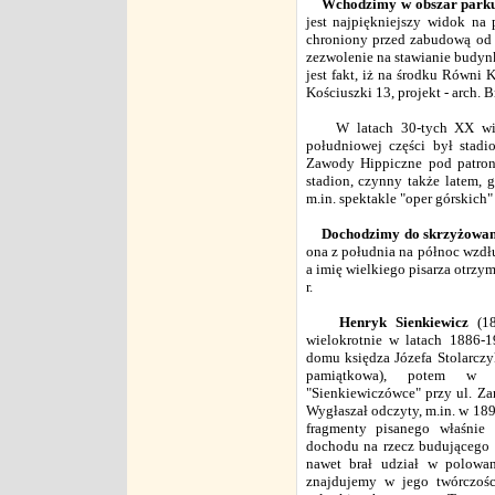
Wchodzimy w obszar park
jest najpiękniejszy widok na
chroniony przed zabudową od 1
zezwolenie na stawianie budy
jest fakt, iż na środku Równi
Kościuszki 13, projekt - arch. B
W latach 30-tych XX wieku
południowej części był stad
Zawody Hippiczne pod patron
stadion, czynny także latem,
m.in. spektakle "oper górskich
Dochodzimy do skrzyżowani
ona z południa na północ wzdł
a imię wielkiego pisarza otrzym
r.
Henryk Sienkiewicz
(18
wielokrotnie w latach 1886-1
domu księdza Józefa Stolarczyk
pamiątkowa), potem w
"Sienkiewiczówce" przy ul. Za
Wygłaszał odczyty, m.in. w 189
fragmenty pisanego właśnie
dochodu na rzecz budującego s
nawet brał udział w polowa
znajdujemy w jego twórczości