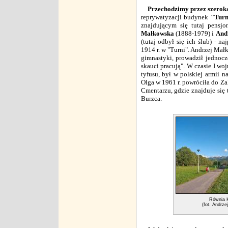
Przechodzimy przez szeroką 
reprywatyzacji budynek
"Turn
znajdującym się tutaj pensj
Małkowska
(1888-1979) i
And
(tutaj odbył się ich ślub) - n
1914 r. w "Turni". Andrzej Mał
gimnastyki, prowadził jednocz
skauci pracują". W czasie I w
tyfusu, był w polskiej armii 
Olga w 1961 r. powróciła do 
Cmentarzu, gdzie znajduje się
Burzca.
Równia 
(fot. Andrz