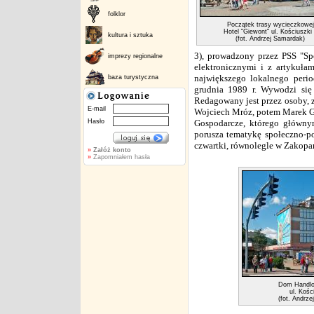
folklor
Początek trasy wycieczkowej
Hotel "Giewont" ul. Kościuszki
kultura i sztuka
(fot. Andrzej Samardak)
3), prowadzony przez PSS "Sp
imprezy regionalne
elektronicznymi i z artykuła
największego lokalnego peri
baza turystyczna
grudnia 1989 r. Wywodzi się 
Redagowany jest przez osoby,
E-mail
Wojciech Mróz, potem Marek Gr
Hasło
Gospodarcze, którego głównym
porusza tematykę społeczno-po
czwartki, równolegle w Zakopa
»
Załóż konto
»
Zapomniałem hasła
Dom Handlo
ul. Kośc
(fot. Andrz