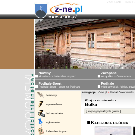
ZAKOPANE I TATRY 
Nowiny
Zakopane
aktualności, kalendarz imprez
wszystko o Zakopanem
Podhale-Sport
Podhale
Podhale-Sport - sport na Podhalu
miejscowości, folklor, powi
nawigacja:
Z-ne.pl
»
Portal Zakopiański
felietony
Witaj na stronie autora:
Bolka
opowiadania
[ więcej prywatnych galerii ]
fotoreportaże
Kategoria ogólna
ogłoszenia
kalendarz imprez