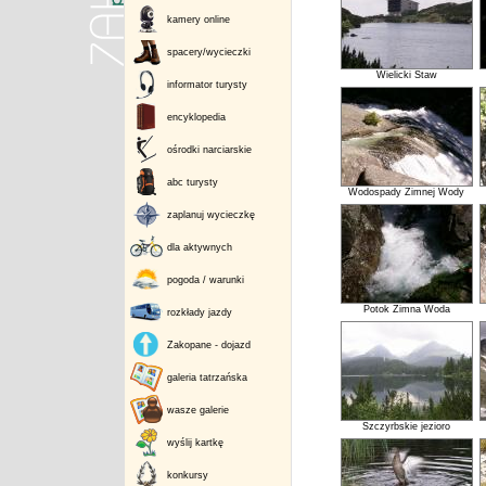
kamery online
spacery/wycieczki
Wielicki Staw
informator turysty
encyklopedia
ośrodki narciarskie
abc turysty
Wodospady Zimnej Wody
zaplanuj wycieczkę
dla aktywnych
pogoda / warunki
Potok Zimna Woda
rozkłady jazdy
Zakopane - dojazd
galeria tatrzańska
wasze galerie
Szczyrbskie jezioro
wyślij kartkę
konkursy