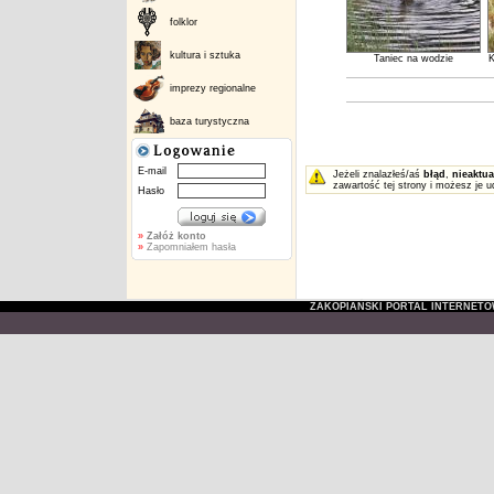
folklor
kultura i sztuka
Taniec na wodzie
K
imprezy regionalne
baza turystyczna
E-mail
Jeżeli znalazłeś/aś
błąd
,
nieaktua
zawartość tej strony i możesz je u
Hasło
»
Załóż konto
»
Zapomniałem hasła
ZAKOPIAŃSKI PORTAL INTERNET