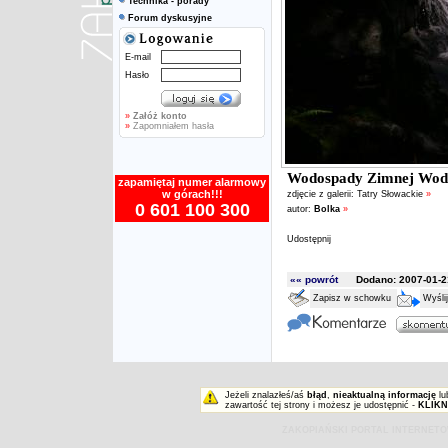
Technika - porady
Forum dyskusyjne
E-mail
Hasło
»
Załóż konto
»
Zapomniałem hasła
Wodospady Zimnej Wod
zapamiętaj numer alarmowy
w górach!!!
zdjęcie z galerii:
Tatry Słowackie
»
0 601 100 300
autor:
Bolka
»
Udostępnij
«« powrót
Dodano: 2007-01-21
Zapisz w schowku
Wyśli
Jeżeli znalazłeś/aś
błąd
,
nieaktualną informację
lu
zawartość tej strony i możesz je udostępnić -
KLIKN
ZAKOPIAŃSKI PORTAL INTERNET