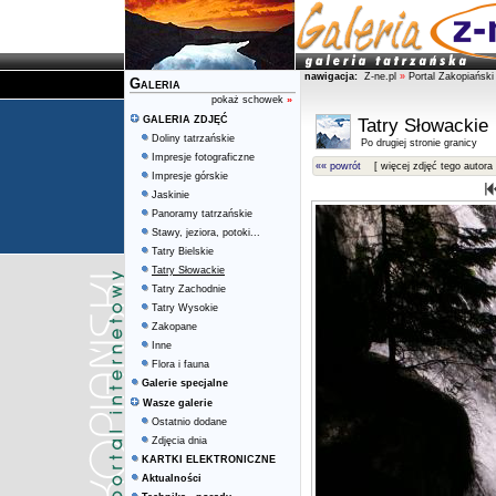
nawigacja:
Z-ne.pl
»
Portal Zakopiański
Galeria
pokaż schowek
»
GALERIA ZDJĘĆ
Tatry Słowackie
Doliny tatrzańskie
Po drugiej stronie granicy
Impresje fotograficzne
«« powrót
[ więcej zdjęć tego autora 
Impresje górskie
Jaskinie
Panoramy tatrzańskie
Stawy, jeziora, potoki...
Tatry Bielskie
Tatry Słowackie
Tatry Zachodnie
Tatry Wysokie
Zakopane
Inne
Flora i fauna
Galerie specjalne
Wasze galerie
Ostatnio dodane
Zdjęcia dnia
KARTKI ELEKTRONICZNE
Aktualności