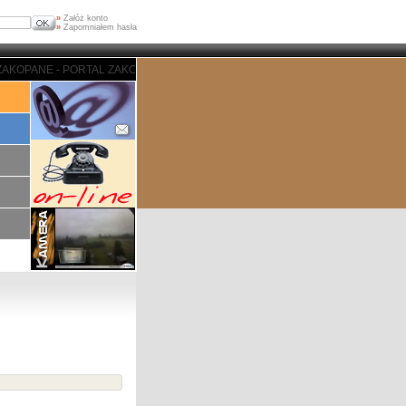
»
Załóż konto
»
Zapomniałem hasła
OPANE - PORTAL ZAKOPIASKI - ZAKOPANE - PORTAL ZAKOPIASKI - ZAKOPANE