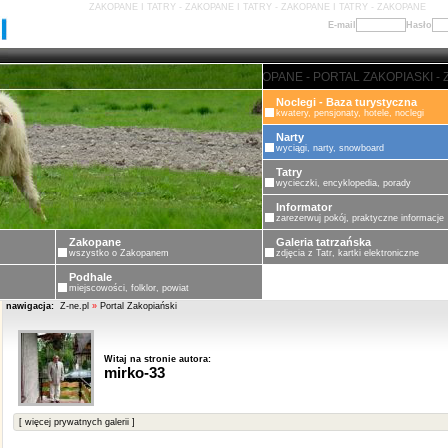
ZAKOPANE I TATRY - ZAKOPANE I TATRY - ZAKOPANE I TATRY - ZAKOPANE
E-mail
Hasło
ZAKOPANE - PORTAL ZAKOPIASKI - ZAK
Noclegi - Baza turystyczna
kwatery, pensjonaty, hotele, noclegi
Narty
wyciągi, narty, snowboard
Tatry
wycieczki, encyklopedia, porady
Informator
zarezerwuj pokój, praktyczne informacje
Zakopane
Galeria tatrzańska
wszystko o Zakopanem
zdjęcia z Tatr, kartki elektroniczne
Podhale
miejscowości, folklor, powiat
nawigacja:
Z-ne.pl
»
Portal Zakopiański
Witaj na stronie autora:
mirko-33
[ więcej prywatnych galerii ]