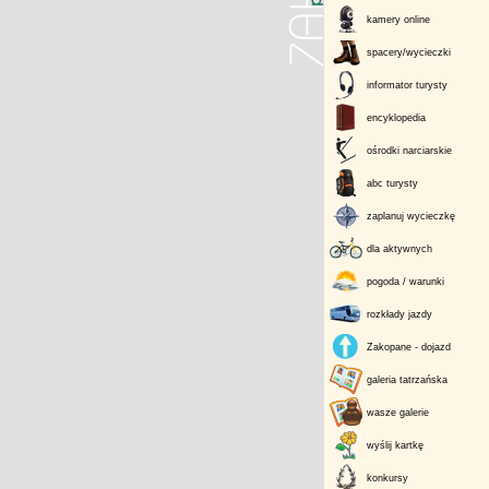
kamery online
spacery/wycieczki
informator turysty
encyklopedia
ośrodki narciarskie
abc turysty
zaplanuj wycieczkę
dla aktywnych
pogoda / warunki
rozkłady jazdy
Zakopane - dojazd
galeria tatrzańska
wasze galerie
wyślij kartkę
konkursy