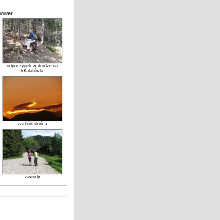
 power
odpoczynek w drodze na
kKalatówki
zachód słońca
zawody