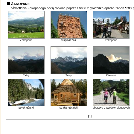
Zakopane
oświetlenia Zakopanego nocą robione poprzez filtr 8 x gwiazdka aparat Canon S3IS
Zakopane
wspinaczka
zakopane
Tatry
Tatry
Giewont
potok górski
szałas góralski
obstawa zawodów biegowych
[1]