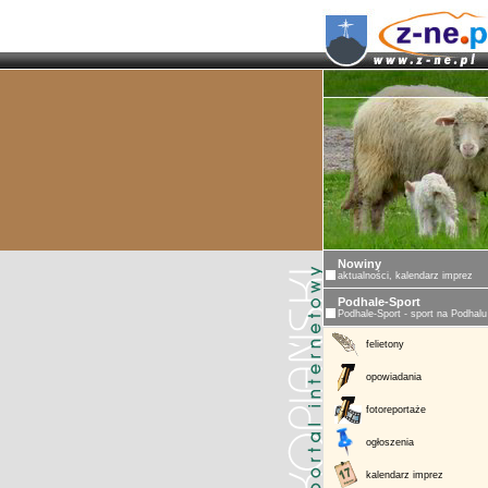
Nowiny
aktualności, kalendarz imprez
Podhale-Sport
Podhale-Sport - sport na Podhalu
felietony
opowiadania
fotoreportaże
ogłoszenia
kalendarz imprez